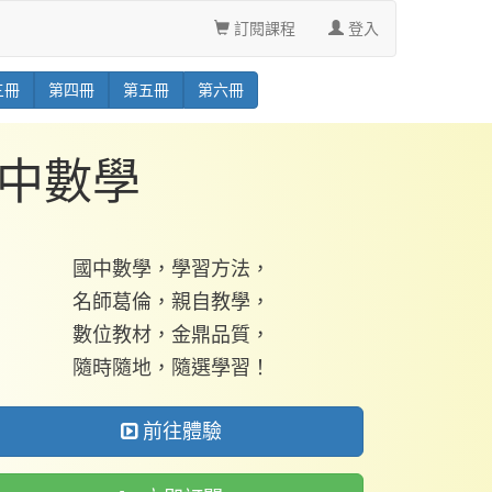
訂閱課程
登入
三
冊
第
四
冊
第
五
冊
第
六
冊
中數學
國中數學，學習方法，
名師葛倫，親自教學，
數位教材，金鼎品質，
隨時隨地，隨選學習！
前往體驗