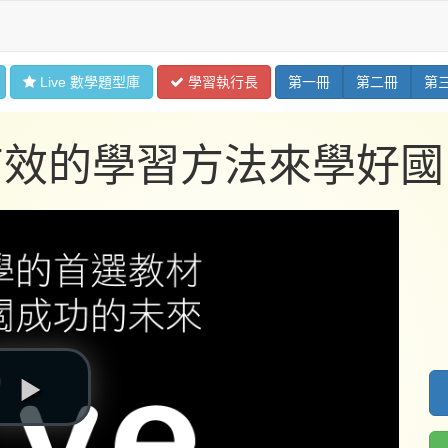
Live 數學
題型
庫
學習
執行長
第
一
冊
第
二
冊
第
有效的學習方法來學好國