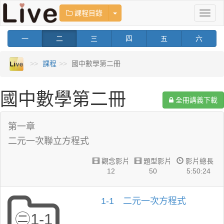
Toggle Dropdown
課程目錄
Toggl
naviga
一
二
三
四
五
六
課程
國中數學第二冊
國中數學第二冊
全冊講義下載
第一章
二元一次聯立方程式
觀念影片
題型影片
影片總長
12
50
5:50:24
1-1 二元一次方程式
㊁1-1