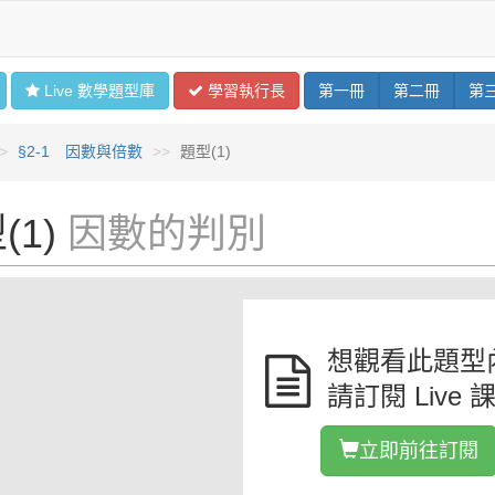
Live 數學
題型
庫
學習
執行長
第
一
冊
第
二
冊
第
§2-1 因數與倍數
題型(1)
(1)
因數的判別
想觀看此題型
請訂閱 Live 
立即前往訂閱