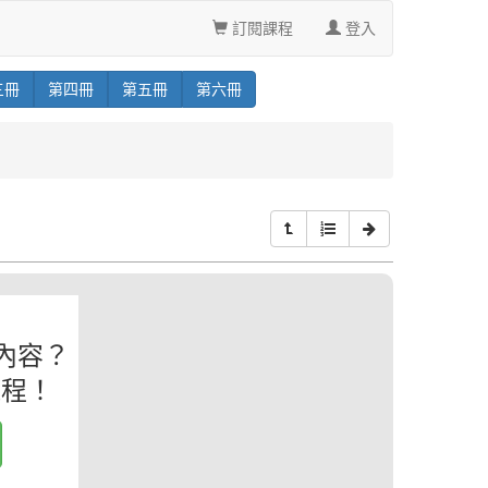
訂閱課程
登入
三
冊
第
四
冊
第
五
冊
第
六
冊
內容？
課程！