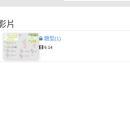
影片
題型(1)
6:14