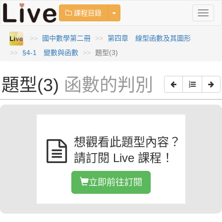
Toggle Dropdown
課程目錄
Toggl
naviga
國中數學第二冊
第四章 線型函數及其圖形
§4-1 變數與函數
題型(3)
題型(3)
函數的判別
想觀看此題型內容？
請訂閱 Live 課程！
立即前往訂閱