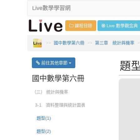
Live數學學習網
課程目錄
Live 數學
觀念
典
國中數學第六冊
第三章 統計與機率
題型
前往其他章節
國中數學第六冊
（三） 統計與機率
3-1 資料整理與統計圖表
題型(1)
題型(2)