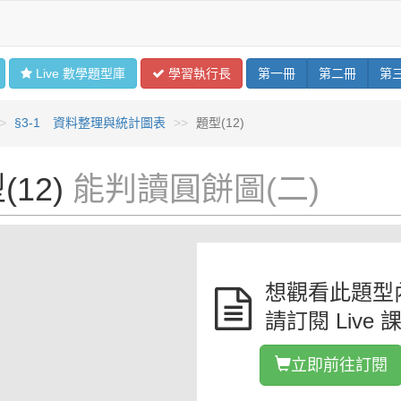
Live 數學
題型
庫
學習
執行長
第
一
冊
第
二
冊
第
§3-1 資料整理與統計圖表
題型(12)
(12)
能判讀圓餅圖(二)
想觀看此題型
請訂閱 Live 
立即前往訂閱