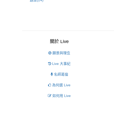
題型(24)
關於 Live
願景與理念
Live 大事紀
名師葛倫
為何選 Live
如何用 Live