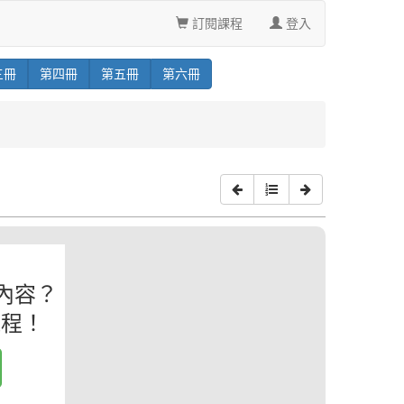
訂閱課程
登入
三
冊
第
四
冊
第
五
冊
第
六
冊
內容？
課程！