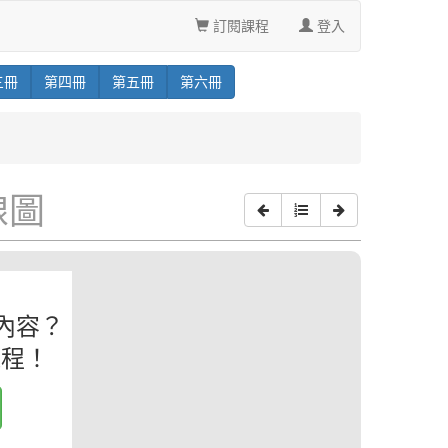
訂閱課程
登入
三
冊
第
四
冊
第
五
冊
第
六
冊
線圖
內容？
課程！