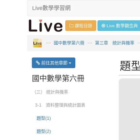
Live數學學習網
課程目錄
Live 數學
觀念
典
國中數學第六冊
第三章 統計與機率
題型
前往其他章節
國中數學第六冊
（三） 統計與機率
3-1 資料整理與統計圖表
題型(1)
題型(2)