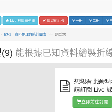
Live 數學
題型
庫
學習
執行長
第
一
冊
第
二
冊
第
§3-1 資料整理與統計圖表
題型(9)
(9)
能根據已知資料繪製折
想觀看此題型
請訂閱 Live 
立即前往訂閱