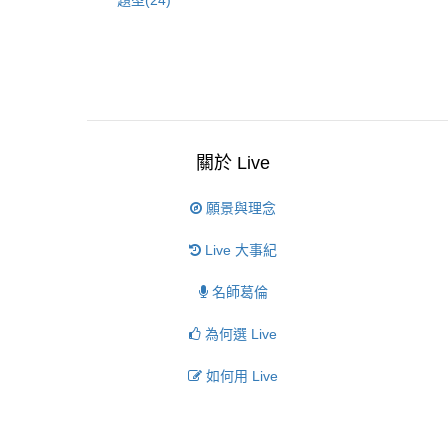
題型(24)
關於 Live
願景與理念
Live 大事紀
名師葛倫
為何選 Live
如何用 Live