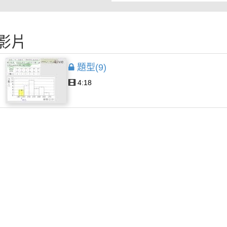
影片
題型(9)
4:18