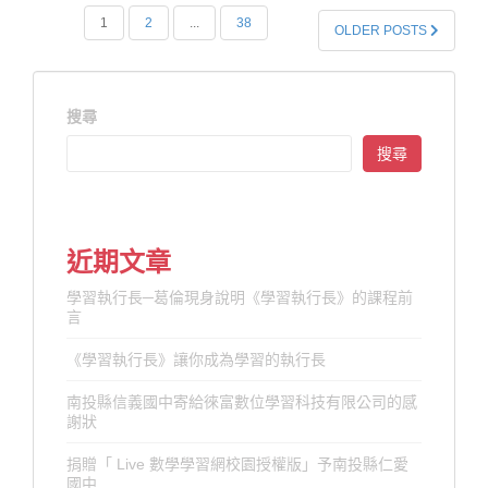
文
1
2
...
38
OLDER POSTS
章
分
頁
搜尋
搜尋
近期文章
學習執行長─葛倫現身說明《學習執行長》的課程前
言
《學習執行長》讓你成為學習的執行長
南投縣信義國中寄給徠富數位學習科技有限公司的感
謝狀
捐贈「 Live 數學學習網校園授權版」予南投縣仁愛
國中