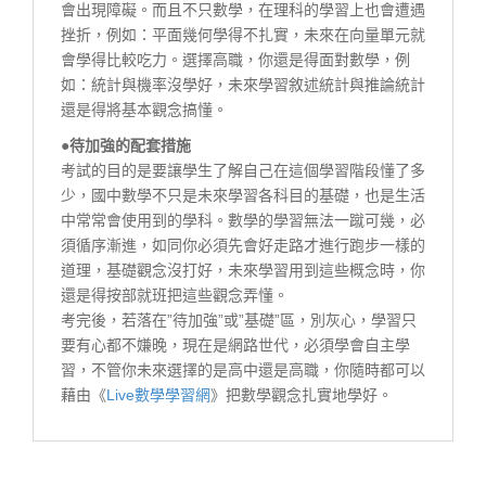
會出現障礙。而且不只數學，在理科的學習上也會遭遇
挫折，例如：平面幾何學得不扎實，未來在向量單元就
會學得比較吃力。選擇高職，你還是得面對數學，例
如：統計與機率沒學好，未來學習敘述統計與推論統計
還是得將基本觀念搞懂。
●待加強的配套措施
考試的目的是要讓學生了解自己在這個學習階段懂了多
少，國中數學不只是未來學習各科目的基礎，也是生活
中常常會使用到的學科。數學的學習無法一蹴可幾，必
須循序漸進，如同你必須先會好走路才進行跑步一樣的
道理，基礎觀念沒打好，未來學習用到這些概念時，你
還是得按部就班把這些觀念弄懂。
考完後，若落在”待加強”或”基礎”區，別灰心，學習只
要有心都不嫌晚，現在是網路世代，必須學會自主學
習，不管你未來選擇的是高中還是高職，你隨時都可以
藉由《
Live數學學習網
》把數學觀念扎實地學好。