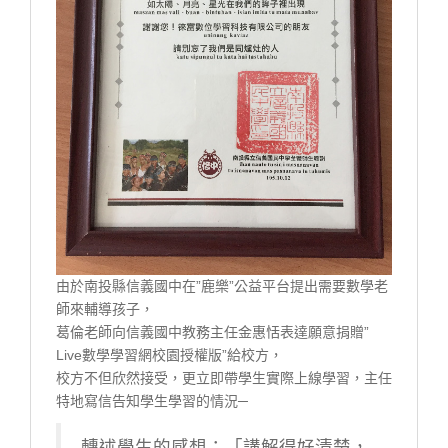
由於南投縣信義國中在”鹿樂”公益平台提出需要數學老
師來輔導孩子，
葛倫老師向信義國中教務主任金惠恬表達願意捐贈”
Live數學學習網校園授權版”給校方，
校方不但欣然接受，更立即帶學生實際上線學習，主任
特地寫信告知學生學習的情況─
轉述學生的感想：「講解得好清楚，