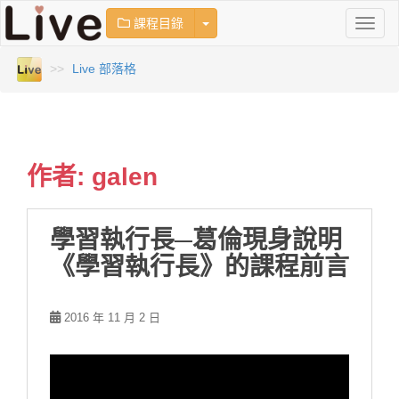
TOGGLE DROPDOWN
課程目錄
T
O
G
Live 部落格
G
L
E
N
A
V
作者:
galen
I
G
A
學習執行長─葛倫現身說明
T
I
《學習執行長》的課程前言
O
N
2016 年 11 月 2 日