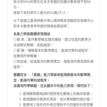
有大約56%的學生在本次考題的加權分數表現不到56
分，
換算下來的學生人數大約15萬3千人。
以下是國立臺灣師範大學心理與教育測驗研究發展中心
對本次數學會考所做的閱卷結果說明：
各能力等級整體表現描述
◎精 熟：能作數學概念間的連結，建立恰當的數學方
法或模式解題，並能論證。
◎基 礎：理解基本的數學概念、能操作算則或程序，
並應用所學解題。
◎待加強：認識基本的數學概念，僅能操作簡易算則或
程序。
整體而言，「基礎」能力等級者能理解基本的數學概
念、能操作算則或程序，
並應用所學解題，在此題本中的能力表現，條列如下：
能理解兩數相減的絕對值在數線上的幾何意義。
能閱讀統計圖表的資訊，並計算相關的統計量。
能應用三角形的外角定理與平行四邊形的性質解