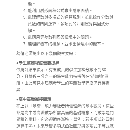
題。
能利用扇形面積公式求出扇形面積。
能理解數與多項式的運算規則，並能操作分數與
負數的四則運算、多項式的四則運算與因式分
解。
能應用等差數列回答情境中的問題。
能理解機率的概念，並求出情境中的機率。
葛倫老師提出以下幾個觀察要點：
●學生整體程度需要提昇
依統計結果顯示，有五成六的學生加權分數不到60
分，且將近三分之一的學生能力指標落在”待加強”區
段，由此可見本屆應考學生的整體數學程度仍有待提
昇。
●高中高職銜接問題
在上述「基礎」能力等級者所需理解的基本觀念，這些
都是高中或高職數學所需具備的基礎概念，而數學是門
累積的學科，它必須循序漸進，舉例：若多項式的四則
運算不熟，未來學習多項式函數圖形與多項式不等式就