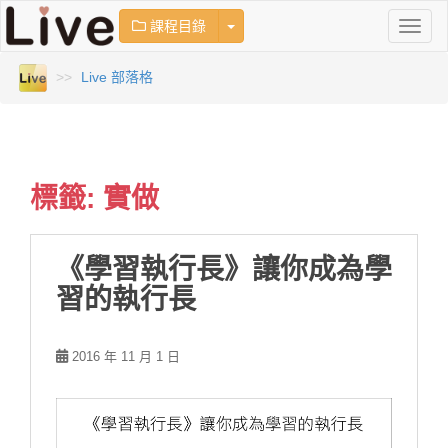
TOGGLE DROPDOWN
課程目錄
T
O
G
Live 部落格
G
L
E
N
A
V
標籤:
實做
I
G
A
《學習執行長》讓你成為學
T
I
習的執行長
O
N
2016 年 11 月 1 日