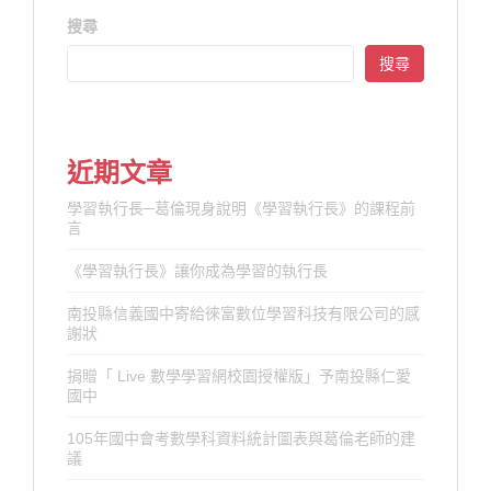
搜尋
搜尋
近期文章
學習執行長─葛倫現身說明《學習執行長》的課程前
言
《學習執行長》讓你成為學習的執行長
南投縣信義國中寄給徠富數位學習科技有限公司的感
謝狀
捐贈「 Live 數學學習網校園授權版」予南投縣仁愛
國中
105年國中會考數學科資料統計圖表與葛倫老師的建
議