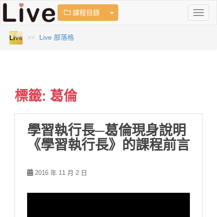
TOGGLE DROPDOWN
課程目錄
T
O
G
Live 部落格
G
L
E
N
A
V
標籤:
葛倫
I
G
A
學習執行長─葛倫現身說明
T
I
《學習執行長》的課程前言
O
N
2016 年 11 月 2 日