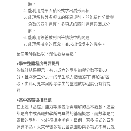
題。
能利用扇形面積公式求出扇形面積。
能理解數與多項式的運算規則，並能操作分數與
負數的四則運算、多項式的四則運算與因式分
解。
能應用等差數列回答情境中的問題。
能理解機率的概念，並求出情境中的機率。
葛倫老師提出以下幾個觀察要點：
●學生整體程度需要提昇
依統計結果顯示，有五成六的學生加權分數不到60
分，且將近三分之一的學生能力指標落在”待加強”區
段，由此可見本屆應考學生的整體數學程度仍有待提
昇。
●高中高職銜接問題
在上述「基礎」能力等級者所需理解的基本觀念，這些
都是高中或高職數學所需具備的基礎概念，而數學是門
累積的學科，它必須循序漸進，舉例：若多項式的四則
運算不熟，未來學習多項式函數圖形與多項式不等式就