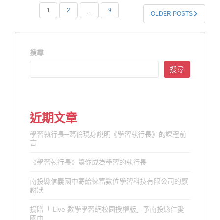
文
1
2
...
9
OLDER POSTS
章
分
頁
搜尋
搜尋
近期文章
學習執行長─葛倫現身說明《學習執行長》的課程前
言
《學習執行長》讓你成為學習的執行長
南投縣信義國中寄給徠富數位學習科技有限公司的感
謝狀
捐贈「 Live 數學學習網校園授權版」予南投縣仁愛
國中