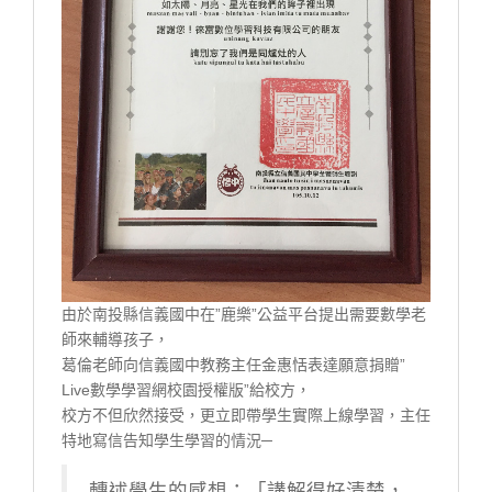
由於南投縣信義國中在”鹿樂”公益平台提出需要數學老
師來輔導孩子，
葛倫老師向信義國中教務主任金惠恬表達願意捐贈”
Live數學學習網校園授權版”給校方，
校方不但欣然接受，更立即帶學生實際上線學習，主任
特地寫信告知學生學習的情況─
轉述學生的感想：「講解得好清楚，