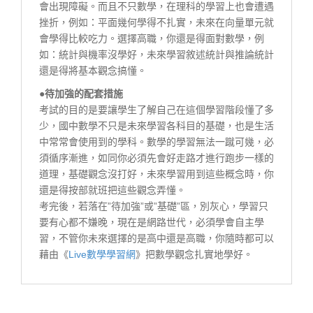
會出現障礙。而且不只數學，在理科的學習上也會遭遇
挫折，例如：平面幾何學得不扎實，未來在向量單元就
會學得比較吃力。選擇高職，你還是得面對數學，例
如：統計與機率沒學好，未來學習敘述統計與推論統計
還是得將基本觀念搞懂。
●待加強的配套措施
考試的目的是要讓學生了解自己在這個學習階段懂了多
少，國中數學不只是未來學習各科目的基礎，也是生活
中常常會使用到的學科。數學的學習無法一蹴可幾，必
須循序漸進，如同你必須先會好走路才進行跑步一樣的
道理，基礎觀念沒打好，未來學習用到這些概念時，你
還是得按部就班把這些觀念弄懂。
考完後，若落在”待加強”或”基礎”區，別灰心，學習只
要有心都不嫌晚，現在是網路世代，必須學會自主學
習，不管你未來選擇的是高中還是高職，你隨時都可以
藉由《
Live數學學習網
》把數學觀念扎實地學好。