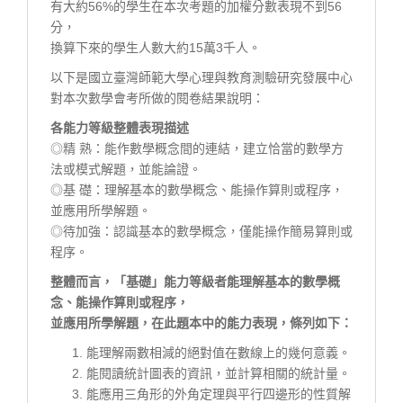
有大約56%的學生在本次考題的加權分數表現不到56
分，
換算下來的學生人數大約15萬3千人。
以下是國立臺灣師範大學心理與教育測驗研究發展中心
對本次數學會考所做的閱卷結果說明：
各能力等級整體表現描述
◎精 熟：能作數學概念間的連結，建立恰當的數學方
法或模式解題，並能論證。
◎基 礎：理解基本的數學概念、能操作算則或程序，
並應用所學解題。
◎待加強：認識基本的數學概念，僅能操作簡易算則或
程序。
整體而言，「基礎」能力等級者能理解基本的數學概
念、能操作算則或程序，
並應用所學解題，在此題本中的能力表現，條列如下：
能理解兩數相減的絕對值在數線上的幾何意義。
能閱讀統計圖表的資訊，並計算相關的統計量。
能應用三角形的外角定理與平行四邊形的性質解