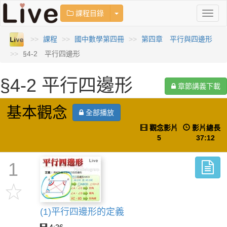
Toggle Dropdown
課程目錄
Toggl
naviga
課程
國中數學第四冊
第四章 平行與四邊形
§4-2 平行四邊形
§4-2 平行四邊形
章節講義下載
基本觀念
全部播放
觀念影片
影片總長
5
37:12
1
(1)平行四邊形的定義