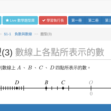
Live 數學
題型
庫
學習
執行長
第
一
冊
第
二
冊
第
§1-1 負數與數線
題型(3)
(3)
數線上各點所表示的數
A
B
C
D
列數線上
A
、
B
、
C
、
D
四點所表示的數。