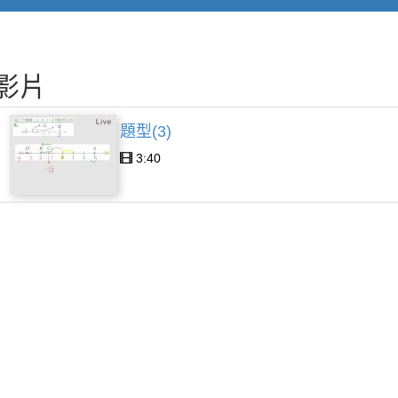
影片
題型(3)
3:40