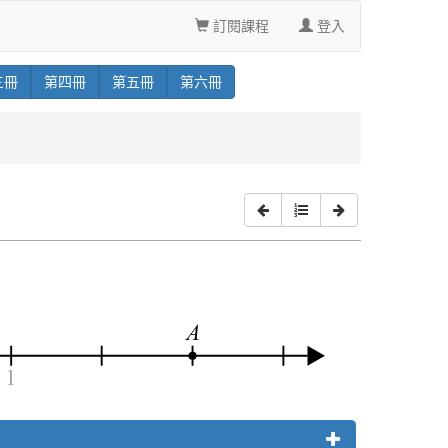
訂閱課程
登入
三
冊
第
四
冊
第
五
冊
第
六
冊