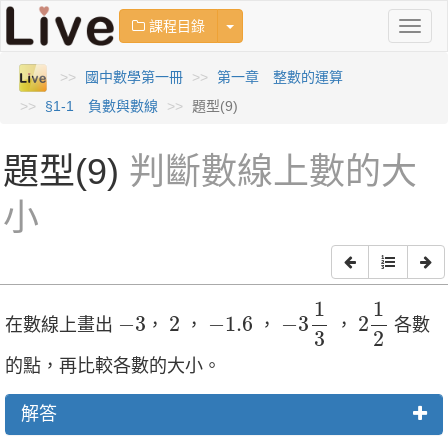
Toggle Dropdown
課程目錄
Toggl
naviga
國中數學第一冊
第一章 整數的運算
§1-1 負數與數線
題型(9)
題型(9)
判斷數線上數的大
小
−
3
1
3
2
1
2
1
1
−
3
2
−
1.6
−
3
2
−
1.6
−
3
2
在數線上畫出
，
，
，
，
各數
3
2
的點，再比較各數的大小。
解答