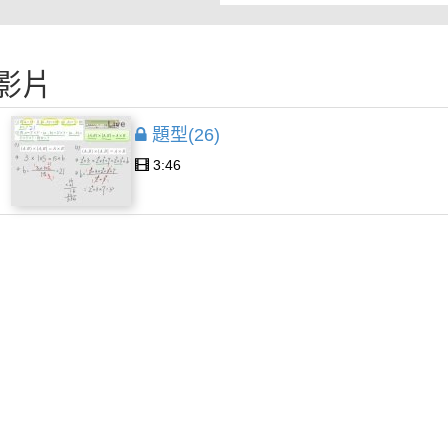
影片
題型(26)
3:46