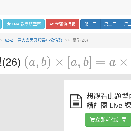
Live 數學
題型
庫
學習
執行長
第
一
冊
第
二
冊
第
§2-2 最大公因數與最小公倍數
題型(26)
(
a
,
b
)
×
[
a
,
b
]
=
a
×
b
(
,
)
×
[
,
]
=
×
(26)
a
b
a
b
a
想觀看此題型
請訂閱 Live 
立即前往訂閱