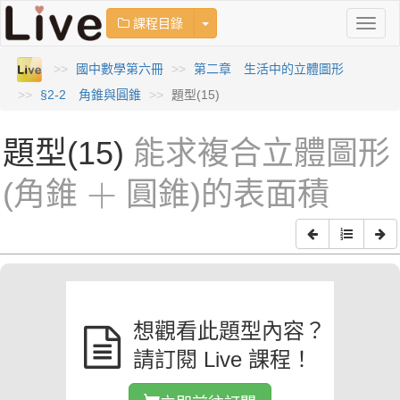
Toggle Dropdown
課程目錄
Toggl
naviga
國中數學第六冊
第二章 生活中的立體圖形
§2-2 角錐與圓錐
題型(15)
題型(15)
能求複合立體圖形
+
+
(角錐
圓錐)的表面積
想觀看此題型內容？
請訂閱 Live 課程！