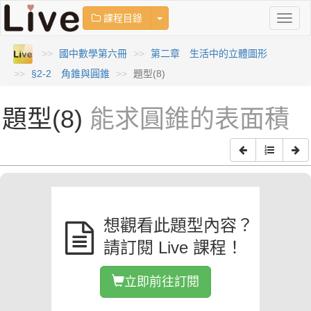
Toggle Dropdown
課程目錄
Toggl
naviga
國中數學第六冊
第二章 生活中的立體圖形
§2-2 角錐與圓錐
題型(8)
題型(8)
能求圓錐的表面積
想觀看此題型內容？
請訂閱 Live 課程！
立即前往訂閱