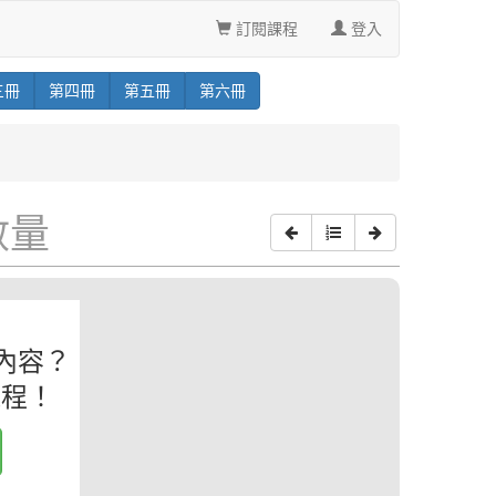
訂閱課程
登入
三
冊
第
四
冊
第
五
冊
第
六
冊
數量
內容？
課程！