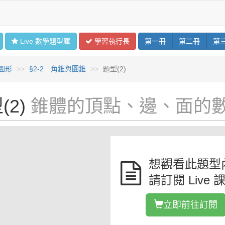
Live 數學
題型
庫
學習
執行長
第
一
冊
第
二
冊
第
圖形
§2-2 角錐與圓錐
題型(2)
(2)
錐體的頂點、邊、面的
想觀看此題型
請訂閱 Live 
立即前往訂閱