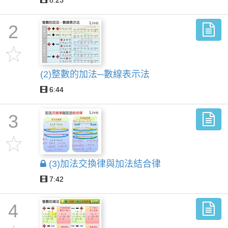
8:23
2
(2)整數的加法─數線表示法
6:44
3
(3)加法交換律與加法結合律
7:42
4