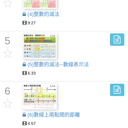
(4)整數的減法
9:27
5
(5)整數的減法─數線表示法
6:33
6
(6)數線上兩點間的距離
4:57