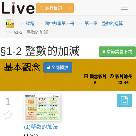
Toggle Dropdown
課程目錄
Toggl
naviga
課程
國中數學第一冊
第一章 整數的運算
§1-2 整數的加減
§1-2 整數的加減
章節講義下載
基本觀念
全部播放
觀念影片
影片總長
6
43:46
1
(1)整數的加法