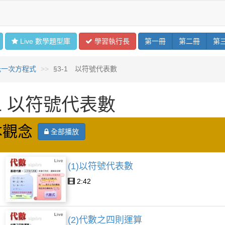
Live 數學
題型
庫
學習
執行長
第
一
冊
第
二
冊
第
元一次方程式
§3-1 以符號代表數
-1 以符號代表數
本觀念
全部播放
(1)以符號代表數
2:42
(2)代數之四則運算