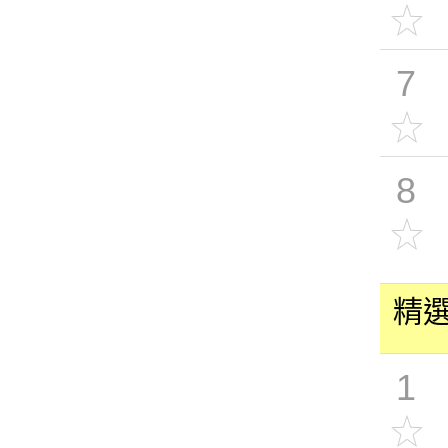
7
8
精
1