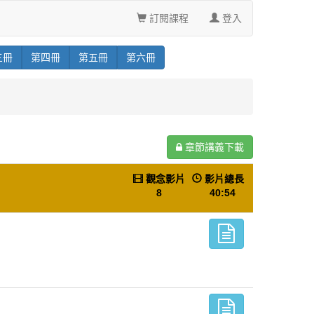
訂閱課程
登入
三
冊
第
四
冊
第
五
冊
第
六
冊
章節講義下載
觀念影片
影片總長
8
40:54