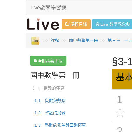
Live數學學習網
課程目錄
Live 數學
觀念
典
課程
國中數學第一冊
第三章 一
§3
全冊講義下載
國中數學第一冊
基
（一） 整數的運算
1
1-1 負數與數線
1-2 整數的加減
1-3 整數的乘除與四則運算
2