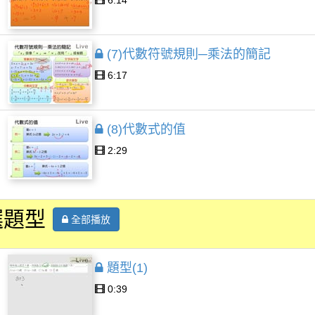
6:14
(7)代數符號規則─乘法的簡記
6:17
(8)代數式的值
2:29
選題型
全部播放
題型(1)
0:39