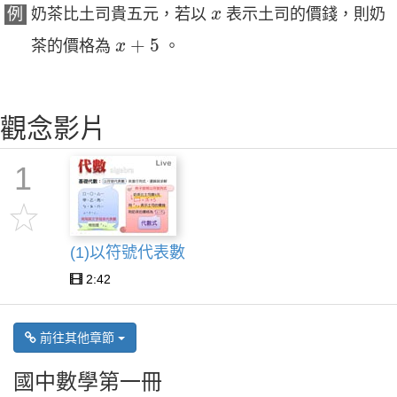
x
例
奶茶比土司貴五元，若以
表示土司的價錢，則奶
x
x
+
5
+
5
茶的價格為
。
x
觀念影片
1
(1)以符號代表數
2:42
前往其他章節
國中數學第一冊