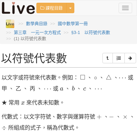
Toggle Dropdown
課程目錄
Toggl
naviga
數學典目錄
國中數學第一冊
第三章 一元一次方程式
§3-1 以符號代表數
(1) 以符號代表數
以符號代表數
△
◻
□
△
⋯
⋯
以文字或符號來代表數。例如：
、 ○ 、
、
或
b
a
c
⋯
⋯
⋯
⋯
甲 、 乙 、 丙 、
或
、
、
、
a
b
c
x
★ 常用
來代表未知數。
x
+
−
×
+
−
×
代數式：以文字符號、數字與運算符號
、
、
、
÷
÷
所組成的式子，稱為代數式。