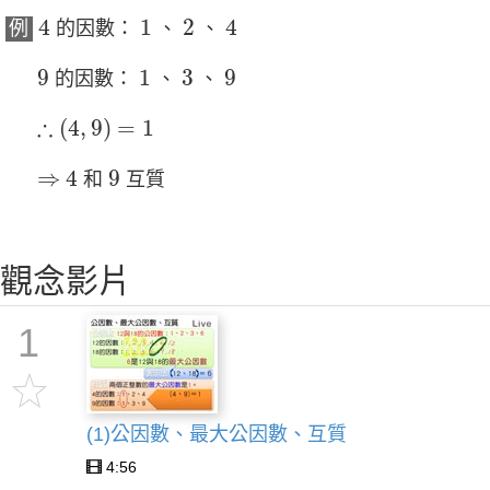
4
1
2
4
4
1
2
4
例
的因數：
、
、
9
1
3
9
9
1
3
9
的因數：
、
、
∴
(
4
,
9
)
=
1
∴
(
4
,
9
)
=
1
4
9
⇒
⇒
4
9
和
互質
觀念影片
1
(1)公因數、最大公因數、互質
4:56