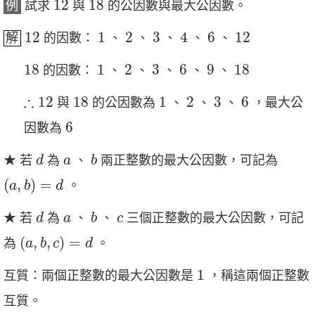
12
18
例
試求
與
的公因數與最大公因數。
12
1
2
3
4
6
12
12
1
2
3
4
6
12
解
的因數：
、
、
、
、
、
18
1
2
3
6
9
18
18
1
2
3
6
9
18
的因數：
、
、
、
、
、
∴
12
18
1
2
3
6
∴
12
18
1
2
3
6
與
的公因數為
、
、
、
，最大公
6
6
因數為
d
b
a
★ 若
為
、
兩正整數的最大公因數，可記為
d
a
b
(
a
,
b
)
=
d
(
,
)
=
。
a
b
d
d
b
a
c
★ 若
為
、
、
三個正整數的最大公因數，可記
d
a
b
c
(
a
,
b
,
c
)
=
d
(
,
,
)
=
為
。
a
b
c
d
1
1
互質：兩個正整數的最大公因數是
，稱這兩個正整數
互質。