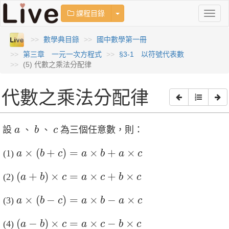
Toggle Dropdown
課程目錄
Toggl
naviga
數學典目錄
國中數學第一冊
第三章 一元一次方程式
§3-1 以符號代表數
(5) 代數之乘法分配律
代數之乘法分配律
b
a
c
設
、
、
為三個任意數，則：
a
b
c
a
×
(
b
+
c
)
=
a
×
b
+
a
×
c
×
(
+
)
=
×
+
×
a
b
c
a
b
a
c
(
a
+
b
)
×
c
=
a
×
c
+
b
×
c
(
+
)
×
=
×
+
×
a
b
c
a
c
b
c
a
×
(
b
−
c
)
=
a
×
b
−
a
×
c
×
(
−
)
=
×
−
×
a
b
c
a
b
a
c
(
a
−
b
)
×
c
=
a
×
c
−
b
×
c
(
−
)
×
=
×
−
×
a
b
c
a
c
b
c