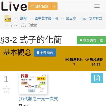
Toggle Dropdown
課程目錄
Toggl
naviga
課程
國中數學第一冊
第三章 一元一次方程式
§3-2 式子的化簡
§3-2 式子的化簡
章節講義下載
基本觀念
全部播放
觀念影片
影片總長
7
34:39
1
(1)代數之一元一次式