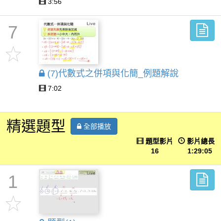
3:56
7
(7)代數式之併項與化簡_例題解說
7:02
精選題型
全部播放
題型影片
影片總長
16
1:29:05
1