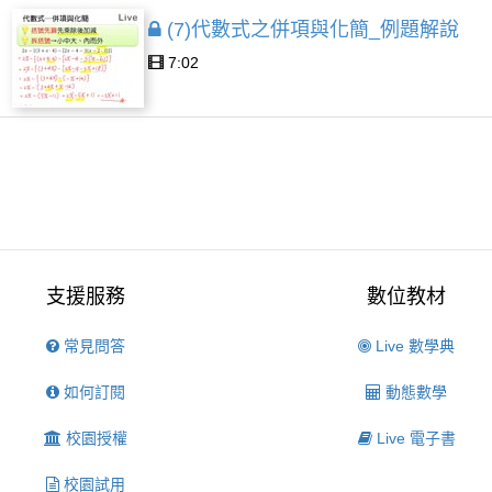
(7)代數式之併項與化簡_例題解說
7:02
支援服務
數位教材
常見問答
Live 數學典
如何訂閱
動態數學
校園授權
Live 電子書
校園試用