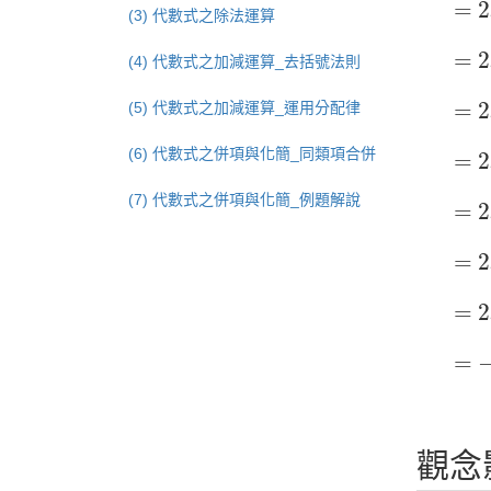
=
2
(3) 代數式之除法運算
=
2
=
2
(4) 代數式之加減運算_去括號法則
=
2
=
2
(5) 代數式之加減運算_運用分配律
=
2
(6) 代數式之併項與化簡_同類項合併
=
2
=
2
(7) 代數式之併項與化簡_例題解說
=
2
=
2
=
2
=
2
=
2
=
−
=
觀念