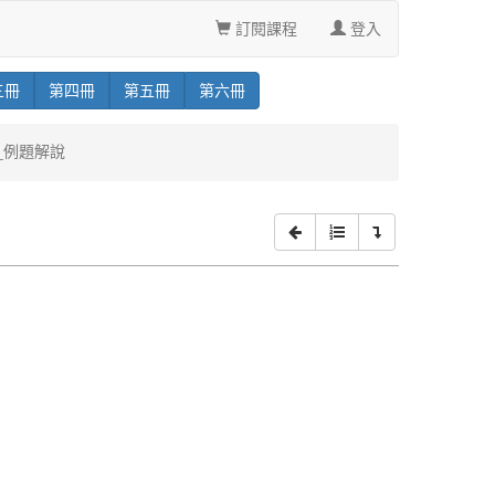
訂閱課程
登入
三
冊
第
四
冊
第
五
冊
第
六
冊
簡_例題解說