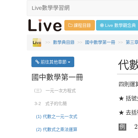
Live數學學習網
課程目錄
Live 數學
觀念
典
數學典目錄
國中數學第一冊
第三
代
前往其他章節
國中數學第一冊
四則運
（三） 一元一次方程式
★ 括
3-2 式子的化簡
★ 去
(1) 代數之一元一次式
2
x
2
例
(2) 代數式之乘法運算
=
2