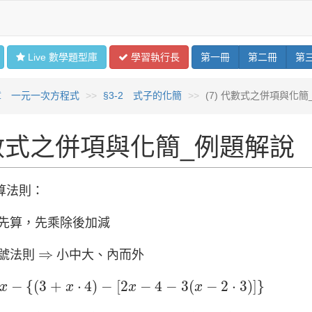
Live 數學
題型
庫
學習
執行長
第
一
冊
第
二
冊
第
章 一元一次方程式
§3-2 式子的化簡
(7) 代數式之併項與化
數式之併項與化簡_例題解說
算法則：
號先算，先乘除後加減
⇒
⇒
括號法則
小中大、內而外
−
{
(
3
+
x
⋅
4
)
−
[
2
x
−
4
−
3
(
x
−
2
⋅
3
)
]
}
−
{
(
3
+
⋅
4
)
−
[
2
−
4
−
3
(
−
2
⋅
3
)
]
}
x
x
x
x
x
−
{
(
3
+
x
⋅
4
)
−
[
2
x
−
4
−
3
(
x
−
6
)
]
}