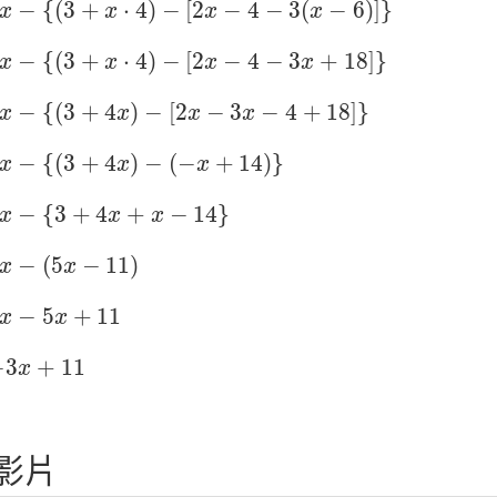
−
{
(
3
+
⋅
4
)
−
[
2
−
4
−
3
(
−
6
)
]
}
x
x
x
x
x
−
{
(
3
+
x
⋅
4
)
−
[
2
x
−
4
−
3
x
+
18
]
}
−
{
(
3
+
⋅
4
)
−
[
2
−
4
−
3
+
18
]
}
x
x
x
x
x
−
{
(
3
+
4
x
)
−
[
2
x
−
3
x
−
4
+
18
]
}
−
{
(
3
+
4
)
−
[
2
−
3
−
4
+
18
]
}
x
x
x
x
x
−
{
(
3
+
4
x
)
−
(
−
x
+
14
)
}
−
{
(
3
+
4
)
−
(
−
+
14
)
}
x
x
x
x
−
{
3
+
4
x
+
x
−
14
}
−
{
3
+
4
+
−
14
}
x
x
x
x
−
(
5
x
−
11
)
−
(
5
−
11
)
x
x
x
−
5
x
+
11
−
5
+
11
x
x
3
x
+
11
−
3
+
11
x
影片