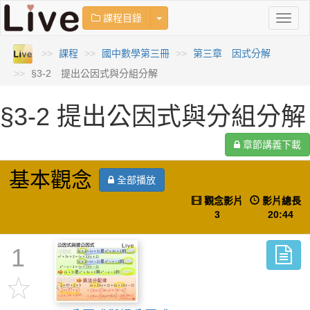
Toggle Dropdown
課程目錄
Toggl
naviga
課程
國中數學第三冊
第三章 因式分解
§3-2 提出公因式與分組分解
§3-2 提出公因式與分組分解
章節講義下載
基本觀念
全部播放
觀念影片
影片總長
3
20:44
1