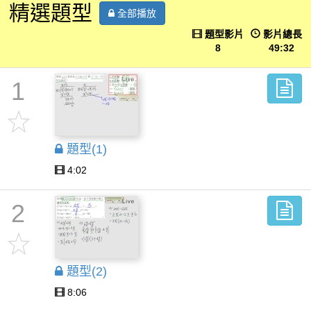
精選題型
全部播放
題型影片
影片總長
8
49:32
1
題型(1)
4:02
2
題型(2)
8:06