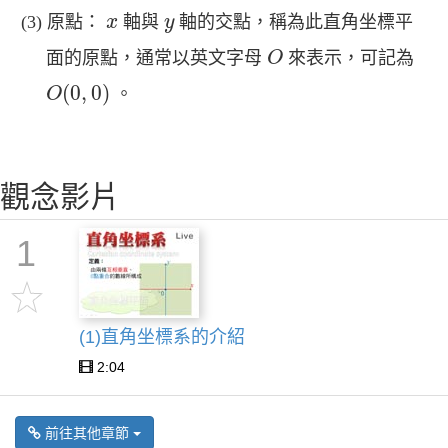
x
y
原點：
軸與
軸的交點，稱為此直角坐標平
x
y
O
面的原點，通常以英文字母
來表示，可記為
O
O
(
0
,
0
)
(
0
,
0
)
。
O
觀念影片
1
(1)直角坐標系的介紹
2:04
前往其他章節