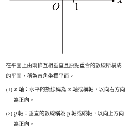
在平面上由兩條互相垂直且原點重合的數線所構成
的平面，稱為直角坐標平面。
x
x
軸：水平的數線稱為
軸或橫軸，以向右方向
x
x
為正向。
y
y
軸：垂直的數線稱為
軸或縱軸，以向上方向
y
y
為正向。