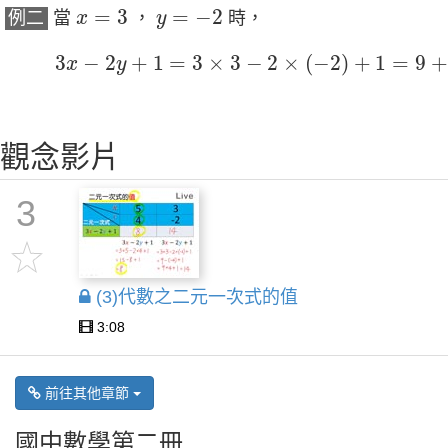
x
=
3
y
=
−
2
=
3
=
−
2
例二
當
，
時，
x
y
3
x
−
2
y
+
1
=
3
×
3
−
2
×
(
−
2
)
+
1
=
9
+
4
+
1
=
14
3
−
2
+
1
=
3
×
3
−
2
×
(
−
2
)
+
1
=
9
x
y
觀念影片
3
(3)代數之二元一次式的值
3:08
前往其他章節
國中數學第二冊