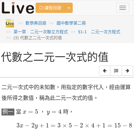
Toggle Dropdown
課程目錄
Toggl
naviga
數學典目錄
國中數學第二冊
第一章 二元一次聯立方程式
§1-1 二元一次方程式
(3) 代數之二元一次式的值
代數之二元一次式的值
二元一次式中的未知數，用指定的數字代入，經由運算
後所得之數值，稱為此二元一次式的值。
x
=
5
y
=
4
=
5
=
4
例一
當
，
時，
x
y
3
x
−
2
y
+
1
=
3
×
5
−
2
×
4
+
1
=
15
−
8
+
1
=
8
3
−
2
+
1
=
3
×
5
−
2
×
4
+
1
=
15
−
8
x
y