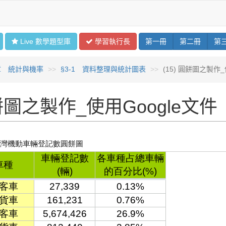
Live 數學
題型
庫
學習
執行長
第
一
冊
第
二
冊
第
章 統計與機率
§3-1 資料整理與統計圖表
(15) 圓餅圖之製作_
圖之製作_使用Google文件