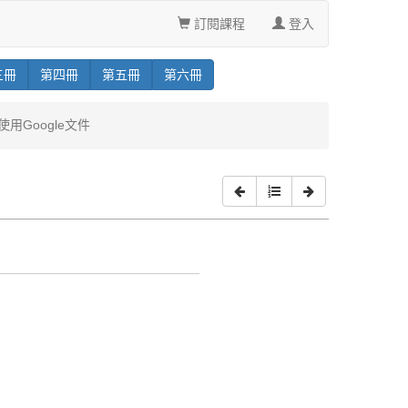
訂閱課程
登入
三
冊
第
四
冊
第
五
冊
第
六
冊
使用Google文件