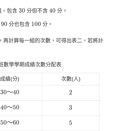
30
40
30
40
組，包含
分但不含
分。
90
100
90
100
含
分也包含
分。
，再計算每一組的次數，可得出表二，若將計
班數學學期成績次數分配表
成績(分)
次數(人)
30
～
40
2
30
～
40
2
40
～
50
3
40
～
50
3
50
～
60
5
50
～
60
5