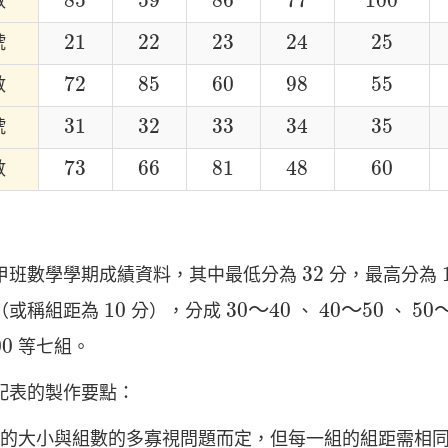
85
59
86
77
100
數
21
22
23
24
25
21
22
23
24
25
號
72
85
60
98
55
72
85
60
98
55
數
31
32
33
34
35
31
32
33
34
35
號
73
66
81
48
60
73
66
81
48
60
數
32
32
甲班數學學期成績資料，其中最低分為
分，最高分為
30
～
40
40
～
50
50
10
10
30
～
40
40
～
50
50
（或稱組距為
分），分成
、
、
00
00
等七組。
配表的製作要點：
的大小與組數的多寡視問題而定，但每一組的組距需相