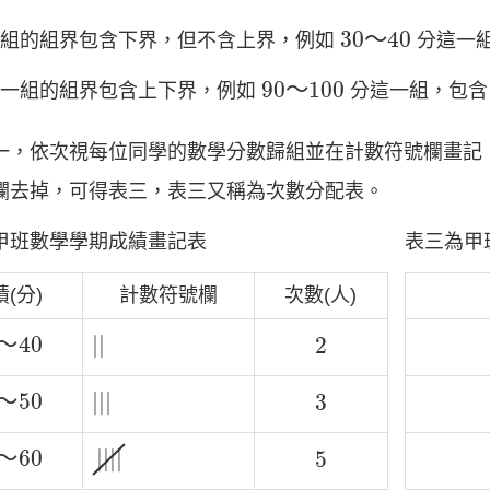
30
～
40
30
～
40
一組的組界包含下界，但不含上界，例如
分這一
90
～
100
90
～
100
後一組的組界包含上下界，例如
分這一組，包
一，依次視每位同學的數學分數歸組並在計數符號欄畫記
欄去掉，可得表三，表三又稱為次數分配表。
甲班數學學期成績畫記表
表三為甲
(分)
計數符號欄
次數(人)
|
|
～
40
2
～
40
|
|
2
|
|
|
～
50
3
～
50
|
|
|
3
|
|
|
|
～
60
5
|
|
|
|
～
60
5