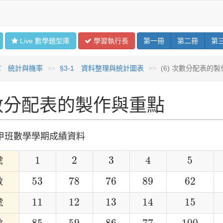
Live 數學
題型
庫
學習
執行長
第
一
冊
第
二
冊
第
章 統計與機率
§3-1 資料整理與統計圖表
(6) 次數分配表的
數分配表的製作與重點
甲班數學學期成績資料
1
2
3
4
5
1
2
3
4
5
號
53
78
76
89
62
53
78
76
89
62
數
11
12
13
14
15
11
12
13
14
15
號
85
59
86
77
100