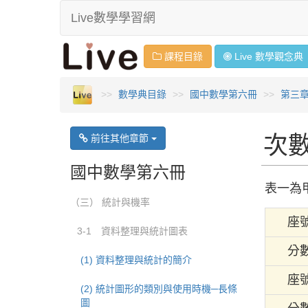
Live數學學習網
課程目錄
Live 數學
觀念
典
數學典目錄
國中數學第六冊
第三
次
前往其他章節
國中數學第六冊
表一為
（三） 統計與機率
座
3-1 資料整理與統計圖表
分
(1) 資料整理與統計的簡介
座
(2) 統計圖形的類別與使用時機─長條
圖