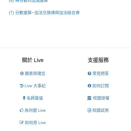
(6) 帶分數的加減運算
(7) 分數運算─加法交換律與加法結合律
關於 Live
支援服務
願景與理念
常見問答
Live 大事紀
如何訂閱
名師葛倫
校園授權
為何選 Live
校園試用
如何用 Live