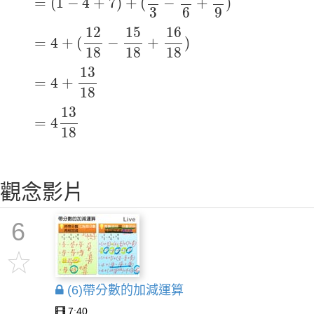
=
(
1
−
4
+
7
)
+
(
−
+
)
3
6
9
=
4
+
(
12
18
−
15
18
+
16
18
)
12
15
16
=
4
+
(
−
+
)
18
18
18
=
4
+
13
18
13
=
4
+
18
=
4
13
18
13
=
4
18
觀念影片
6
(6)帶分數的加減運算
7:40