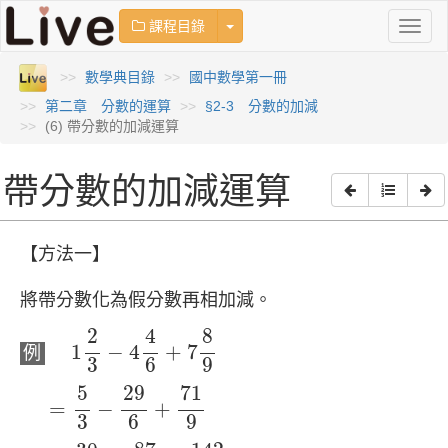
Toggle Dropdown
課程目錄
Toggl
naviga
數學典目錄
國中數學第一冊
第二章 分數的運算
§2-3 分數的加減
(6) 帶分數的加減運算
帶分數的加減運算
【方法一】
將帶分數化為假分數再相加減。
1
2
3
−
4
4
6
+
7
8
9
4
2
8
1
−
4
+
7
例
3
6
9
=
5
3
−
29
6
+
71
9
71
5
29
=
−
+
3
6
9
=
30
18
−
87
18
+
142
18