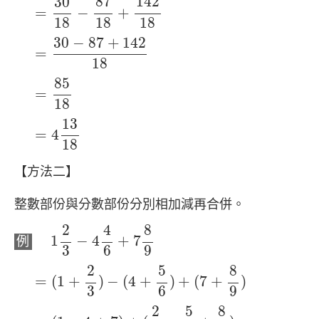
142
87
30
=
−
+
18
18
18
=
30
−
87
+
142
18
30
−
87
+
142
=
18
=
85
18
85
=
18
=
4
13
18
13
=
4
18
【方法二】
整數部份與分數部份分別相加減再合併。
1
2
3
−
4
4
6
+
7
8
9
4
2
8
1
−
4
+
7
例
3
6
9
=
(
1
+
2
3
)
−
(
4
+
5
6
)
+
(
7
+
8
9
)
2
5
8
=
(
1
+
)
−
(
4
+
)
+
(
7
+
)
3
6
9
=
(
1
−
4
+
7
)
+
(
2
3
−
5
6
+
8
9
)
2
5
8