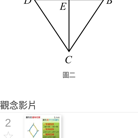
圖
二
圖
二
觀念影片
2