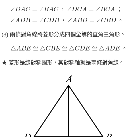
∠
D
A
C
=
∠
B
A
C
∠
D
C
A
=
∠
B
C
A
∠
=
∠
∠
=
∠
，
；
D
A
C
B
A
C
D
C
A
B
C
A
∠
A
D
B
=
∠
C
D
B
∠
A
B
D
=
∠
C
B
D
∠
=
∠
∠
=
∠
，
。
A
D
B
C
D
B
A
B
D
C
B
D
(3) 兩條對角線將菱形分成四個全等的直角三角形。
△
A
B
E
≅
△
C
B
E
≅
△
C
D
E
≅
△
A
D
E
△
≅
△
≅
△
≅
△
。
A
B
E
C
B
E
C
D
E
A
D
E
★ 菱形是線對稱圖形，其對稱軸就是兩條對角線。