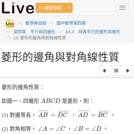
Toggle Dropdown
課程目錄
Toggl
naviga
數學典目錄
國中數學第四冊
第四章 平行與四邊形
§4-3 特殊平行四邊形與梯形
(2) 菱形的邊角與對角線性質
菱形的邊角與對角線性質
菱形的邊角性質：
A
B
C
D
如圖一，四邊形
是菱形，則：
A
B
C
D
A
B
¯
=
D
C
¯
A
D
¯
=
B
C
¯
¯
¯¯¯¯¯¯
¯
¯
¯¯¯¯¯¯¯
¯
¯
¯¯¯¯¯¯¯
¯
¯
¯¯¯¯¯¯
¯
=
=
對邊等長。
，
。
A
B
D
C
A
D
B
C
∠
A
=
∠
C
∠
B
=
∠
D
∠
=
∠
∠
=
∠
對角相等。
，
。
A
C
B
D