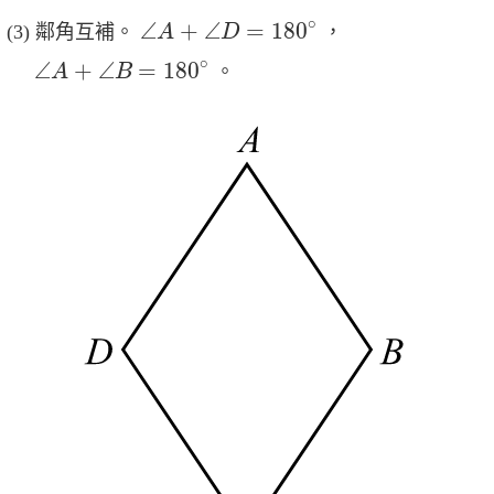
∠
A
+
∠
D
=
180
∘
∘
∠
+
∠
=
180
鄰角互補。
，
A
D
∠
A
+
∠
B
=
180
∘
∘
∠
+
∠
=
180
。
A
B