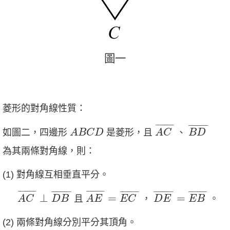
圖
一
圖
一
菱形的對角線性質：
A
C
¯
B
D
¯
A
B
C
D
¯
¯¯¯¯¯¯
¯
¯
¯¯¯¯¯¯¯
¯
如圖二，四邊形
是菱形，且
、
A
B
C
D
A
C
B
D
為其兩條對角線，則：
(1) 對角線互相垂直平分。
A
C
¯
⊥
D
B
¯
A
E
¯
=
E
C
¯
D
E
¯
=
E
B
¯
¯
¯¯¯¯¯¯
¯
¯
¯¯¯¯¯¯
¯
¯
¯¯¯¯¯¯¯
¯
¯
¯¯¯¯¯¯
¯
¯
¯¯¯¯¯¯¯
¯
¯
¯¯¯¯¯¯
¯
⊥
=
=
且
，
。
A
C
D
B
A
E
E
C
D
E
E
B
(2) 兩條對角線分別平分其頂角。