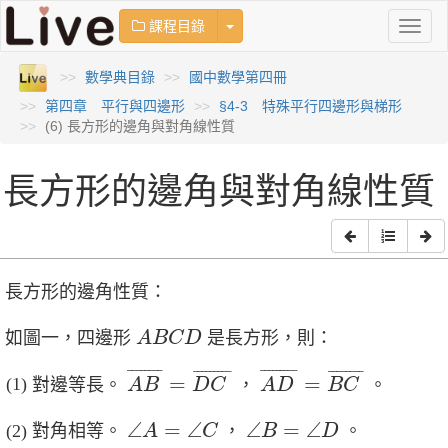
Toggle Dropdown
課程目錄
Toggl
naviga
數學典目錄
國中數學第四冊
第四章 平行與四邊形
§4-3 特殊平行四邊形與梯形
(6) 長方形的邊角與對角線性質
長方形的邊角與對角線性質
長方形的邊角性質：
A
B
C
D
如圖一，四邊形
是長方形，則：
A
B
C
D
A
B
¯
=
D
C
¯
A
D
¯
=
B
C
¯
¯
¯¯¯¯¯¯
¯
¯
¯¯¯¯¯¯¯
¯
¯
¯¯¯¯¯¯¯
¯
¯
¯¯¯¯¯¯
¯
=
=
對邊等長。
，
。
A
B
D
C
A
D
B
C
∠
A
=
∠
C
∠
B
=
∠
D
∠
=
∠
∠
=
∠
對角相等。
，
。
A
C
B
D