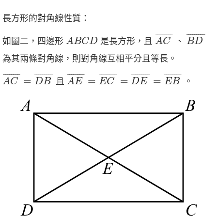
長方形的對角線性質：
A
C
¯
B
D
¯
A
B
C
D
¯
¯¯¯¯¯¯
¯
¯
¯¯¯¯¯¯¯
¯
如圖二，四邊形
是長方形，且
、
A
B
C
D
A
C
B
D
為其兩條對角線，則對角線互相平分且等長。
A
C
¯
=
D
B
¯
A
E
¯
=
E
C
¯
=
D
E
¯
=
E
B
¯
¯
¯¯¯¯¯¯
¯
¯
¯¯¯¯¯¯
¯
¯
¯¯¯¯¯¯¯
¯
¯
¯¯¯¯¯¯
¯
¯
¯¯¯¯¯¯¯
¯
¯
¯¯¯¯¯¯
¯
=
=
=
=
且
。
A
C
D
B
A
E
E
C
D
E
E
B