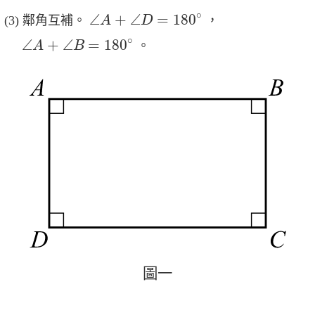
∠
A
+
∠
D
=
180
∘
∘
∠
+
∠
=
180
鄰角互補。
，
A
D
∠
A
+
∠
B
=
180
∘
∘
∠
+
∠
=
180
。
A
B
圖
一
圖
一