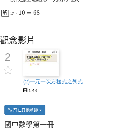
x
⋅
10
=
68
⋅
10
=
68
解
x
觀念影片
2
(2)一元一次方程式之列式
1:48
前往其他章節
國中數學第一冊