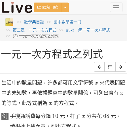
Toggle Dropdown
課程目錄
Toggl
naviga
數學典目錄
國中數學第一冊
第三章 一元一次方程式
§3-3 解一元一次方程式
(2) 一元一次方程式之列式
一元一次方程式之列式
x
生活中的數量問題，許多都可用文字符號
來代表問題
x
x
中的未知數，再依據題意中的數量關係，可列出含有
x
x
的等式，此等式稱為
的方程式。
x
10
68
x
10
68
例
手機通話費每分鐘
元，打了
分共花
元。
x
請根據上述題意，列出方程式。