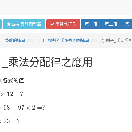
Live 數學
題型
庫
學習
執行長
第
一
冊
第
二
冊
第
章 整數的運算
§1-3 整數的乘除與四則運算
(7) 例子_乘法
子_乘法分配律之應用
列各式的值。
×
12
=
?
×
12
=
?
98
+
97
×
2
=
?
×
98
+
97
×
2
=
?
23
=
?
×
23
=
?