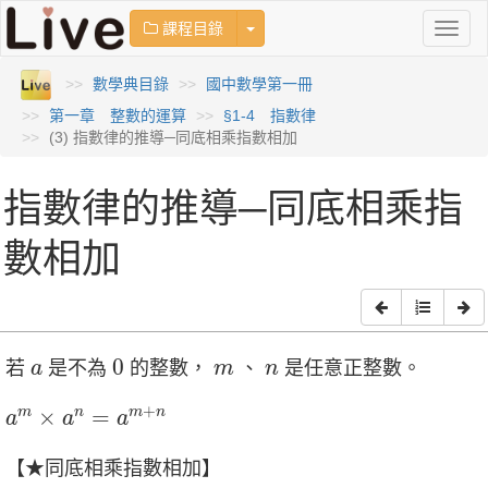
Toggle Dropdown
課程目錄
Toggl
naviga
數學典目錄
國中數學第一冊
第一章 整數的運算
§1-4 指數律
(3) 指數律的推導─同底相乘指數相加
指數律的推導─同底相乘指
數相加
0
a
m
n
0
若
是不為
的整數，
、
是任意正整數。
a
m
n
a
m
×
a
n
=
a
m
+
n
+
×
=
m
n
m
n
a
a
a
【★同底相乘指數相加】