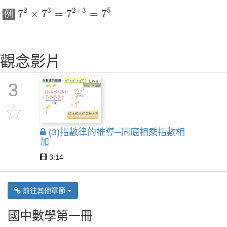
7
2
×
7
3
=
7
2
+
3
=
7
5
2
3
2
+
3
5
7
×
7
=
7
=
7
例
觀念影片
3
(3)指數律的推導─同底相乘指數相
加
3:14
前往其他章節
國中數學第一冊