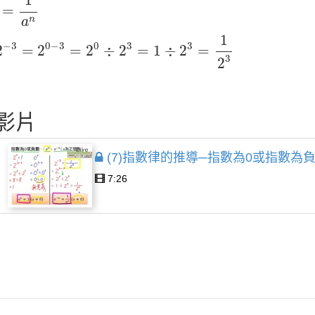
1
=
n
a
2
−
3
=
2
0
−
3
=
2
0
÷
2
3
=
1
÷
2
3
=
1
2
3
1
−
3
0
−
3
0
3
3
2
=
2
=
2
÷
2
=
1
÷
2
=
3
2
影片
(7)指數律的推導─指數為0或指數為
7:26