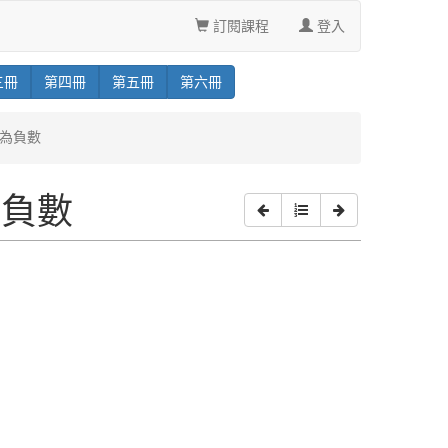
訂閱課程
登入
三
冊
第
四
冊
第
五
冊
第
六
冊
數為負數
為負數