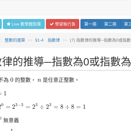
Live 數學
題型
庫
學習
執行長
第
一
冊
第
二
冊
第
章 整數的運算
§1-4 指數律
(7) 指數律的推導─指數為0或指
數律的推導─指數為0或指數
0
n
0
不為
的整數，
是任意正整數。
n
1
=
1
2
0
=
2
3
−
3
=
2
3
÷
2
3
=
8
÷
8
=
1
0
3
−
3
3
3
2
=
2
=
2
÷
2
=
8
÷
8
=
1
0
0
無意義
=
1
a
n