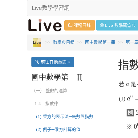
Live數學學習網
課程目錄
Live 數學
觀念
典
數學典目錄
國中數學第一冊
第一
指
前往其他章節
國中數學第一冊
a
若
是
a
（一） 整數的運算
a
0
=
0
a
1-4 指數律
例
(1) 乘方的表示法─底數與指數
0
0
※
(2) 例子─乘方計算的值
a
−
n