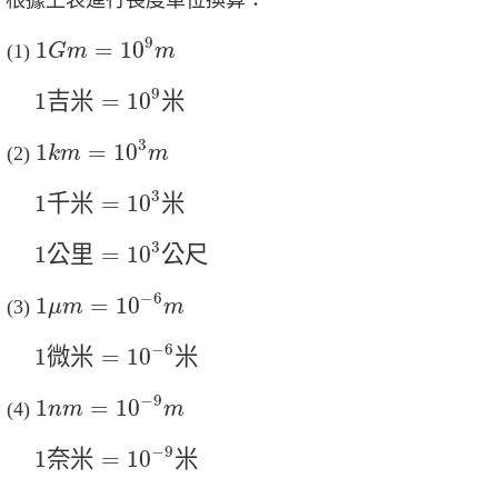
根據上表進行長度單位換算：
1
G
m
=
10
9
m
9
1
=
10
G
m
m
1
吉
米
=
10
9
米
9
1
吉
米
=
10
米
1
k
m
=
10
3
m
3
1
=
10
k
m
m
1
千
米
=
10
3
米
3
1
千
米
=
10
米
1
公
里
=
10
3
公
尺
3
1
公
里
=
10
公
尺
1
μ
m
=
10
−
6
m
−
6
1
=
10
μ
m
m
1
微
米
=
10
−
6
米
−
6
1
微
米
=
10
米
1
n
m
=
10
−
9
m
−
9
1
=
10
n
m
m
1
奈
米
=
10
−
9
米
−
9
1
奈
米
=
10
米