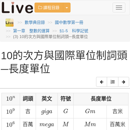
Toggle Dropdown
課程目錄
Toggl
naviga
數學典目錄
國中數學第一冊
第一章 整數的運算
§1-5 科學記號
(3) 10的次方與國際單位制詞頭─長度單位
10的次方與國際單位制詞頭
─長度單位
10
n
n
10
詞頭
英文
符號
長度單位
10
9
G
G
m
g
i
g
a
9
10
吉
吉米
g
i
g
a
G
G
m
10
6
M
M
m
m
e
g
a
6
10
百萬
百萬米
m
e
g
a
M
M
m