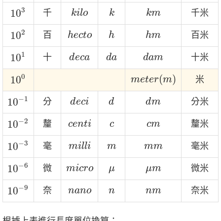
10
3
k
i
l
o
k
k
m
3
10
千
千米
k
i
l
o
k
k
m
10
2
h
e
c
t
o
h
h
m
2
10
百
百米
h
e
c
t
o
h
h
m
10
1
d
e
c
a
d
a
d
a
m
1
10
十
十米
d
e
c
a
d
a
d
a
m
10
0
m
e
t
e
r
(
m
)
0
(
)
10
米
m
e
t
e
r
m
10
−
1
d
e
c
i
d
d
m
−
1
10
分
分米
d
e
c
i
d
d
m
10
−
2
c
e
n
t
i
c
c
m
−
2
10
釐
釐米
c
e
n
t
i
c
c
m
10
−
3
m
i
l
l
i
m
m
m
−
3
10
毫
毫米
m
i
l
l
i
m
m
m
10
−
6
m
i
c
r
o
μ
μ
m
−
6
10
微
微米
m
i
c
r
o
μ
μ
m
10
−
9
n
a
n
o
n
n
m
−
9
10
奈
奈米
n
a
n
o
n
n
m