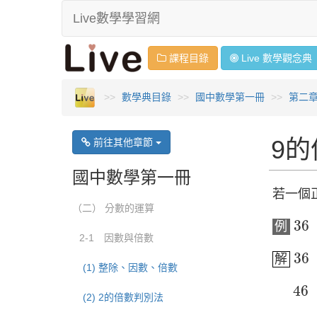
Live數學學習網
課程目錄
Live 數學
觀念
典
數學典目錄
國中數學第一冊
第二
9
前往其他章節
國中數學第一冊
若一個
（二） 分數的運算
36
36
例
2-1 因數與倍數
36
36
解
(1) 整除、因數、倍數
46
46
(2) 2的倍數判別法