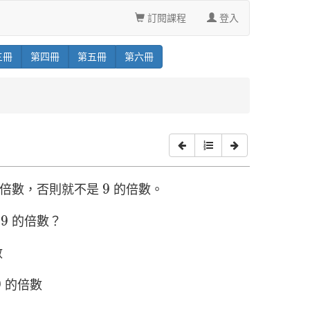
訂閱課程
登入
三
冊
第
四
冊
第
五
冊
第
六
冊
9
9
倍數，否則就不是
的倍數。
9
9
是
的倍數？
數
9
9
的倍數