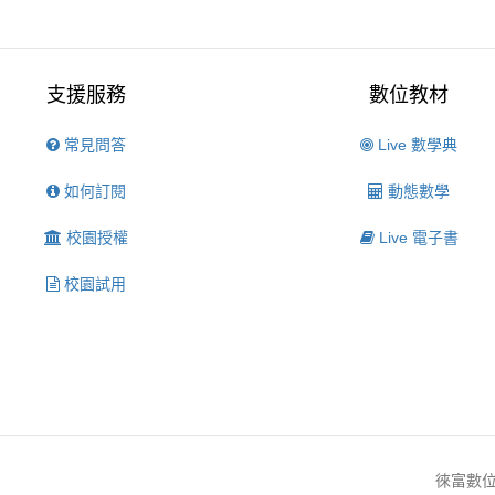
支援服務
數位教材
常見問答
Live 數學典
如何訂閱
動態數學
校園授權
Live 電子書
校園試用
徠富數位