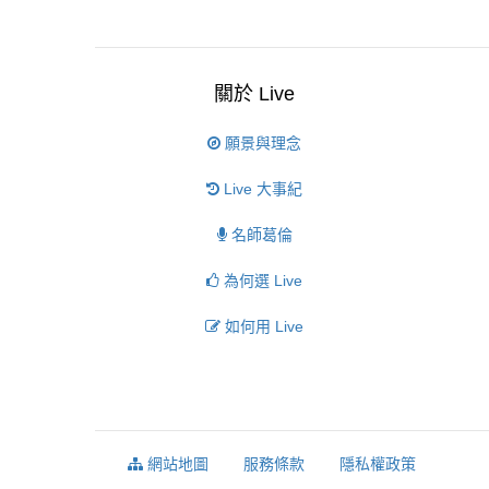
關於 Live
願景與理念
Live 大事紀
名師葛倫
為何選 Live
如何用 Live
網站地圖
服務條款
隱私權政策