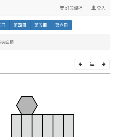
訂閱課程
登入
三
冊
第
四
冊
第
五
冊
第
六
冊
與表面積