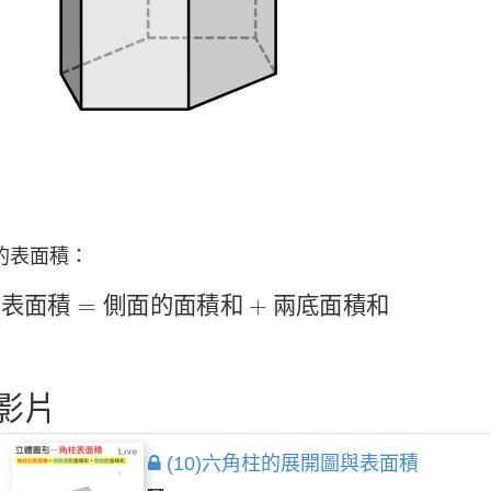
的表面積：
表
面
積
=
側
面
的
面
積
和
+
兩
底
面
積
和
的
表
面
積
=
側
面
的
面
積
和
+
兩
底
面
積
和
影片
(10)六角柱的展開圖與表面積