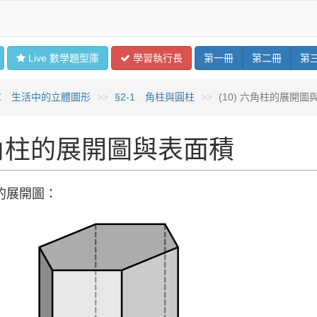
Live 數學
題型
庫
學習
執行長
第
一
冊
第
二
冊
第
章 生活中的立體圖形
§2-1 角柱與圓柱
(10) 六角柱的展開圖
角柱的展開圖與表面積
的展開圖：