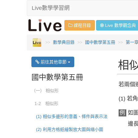
Live數學學習網
課程目錄
Live 數學
觀念
典
數學典目錄
國中數學第五冊
第一
相
前往其他章節
國中數學第五冊
若兩個
（一） 相似形
(1)
1-2 相似形
例
如
(1) 相似多邊形的意義、條件與表示法
邊
(2) 利用方格紙繪製放大圖與縮小圖