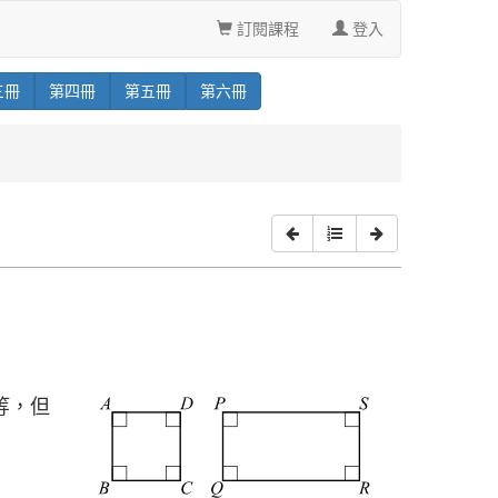
訂閱課程
登入
三
冊
第
四
冊
第
五
冊
第
六
冊
。
等，但