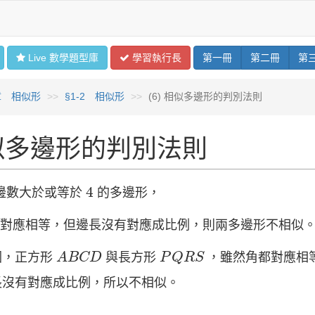
Live 數學
題型
庫
學習
執行長
第
一
冊
第
二
冊
第
章 相似形
§1-2 相似形
(6) 相似多邊形的判別法則
似多邊形的判別法則
4
4
邊數大於或等於
的多邊形，
 若角對應相等，但邊長沒有對應成比例，則兩多邊形不相似
A
B
C
D
P
Q
R
S
圖，正方形
與長方形
，雖然角都對應相
A
B
C
D
P
Q
R
S
長沒有對應成比例，所以不相似。