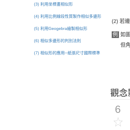
(3) 利用坐標畫相似形
(4) 利用比例線段性質製作相似多邊形
(2)
(5) 利用Geogebra繪製相似形
例
如
(6) 相似多邊形的判別法則
但
(7) 相似形的應用─紙張尺寸國際標準
觀念
6