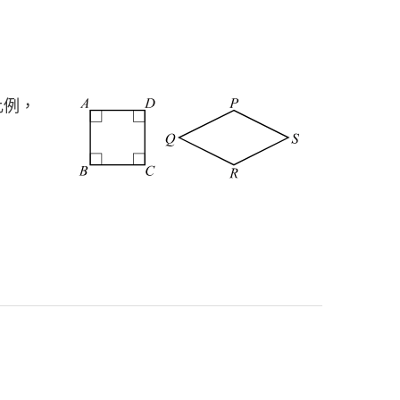
。
比例，