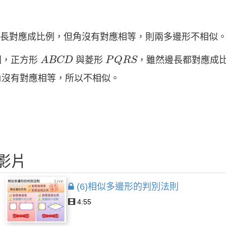
 若邊長對應成比例，但角沒有對應相等，則兩多邊形不相似
A
B
C
D
P
Q
R
S
圖，正方形
與菱形
，雖然邊長都對應成
A
B
C
D
P
Q
R
S
角沒有對應相等，所以不相似。
影片
(6)相似多邊形的判別法則
4:55