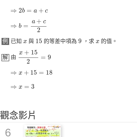
⇒
2
b
=
a
+
c
⇒
2
=
+
b
a
c
⇒
b
=
a
+
c
2
+
a
c
⇒
=
b
2
15
9
x
x
15
9
例
已知
與
的等差中項為
，求
的值。
x
x
x
+
15
2
=
9
+
15
x
=
9
解
由
2
⇒
x
+
15
=
18
⇒
+
15
=
18
x
⇒
x
=
3
⇒
=
3
x
觀念影片
6