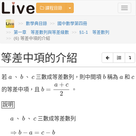
Toggle Dropdown
課程目錄
Toggl
naviga
數學典目錄
國中數學第四冊
第一章 等差數列與等差級數
§1-1 等差數列
(6) 等差中項的介紹
等差中項的介紹
b
b
a
c
a
c
若
、
、
三數成等差數列，則中間項
稱為
和
a
b
c
b
a
c
b
=
a
+
c
2
+
a
c
=
的等差中項，且
。
b
2
說明
b
a
c
、
、
三數成等差數列
a
b
c
⇒
b
−
a
=
c
−
b
⇒
−
=
−
b
a
c
b