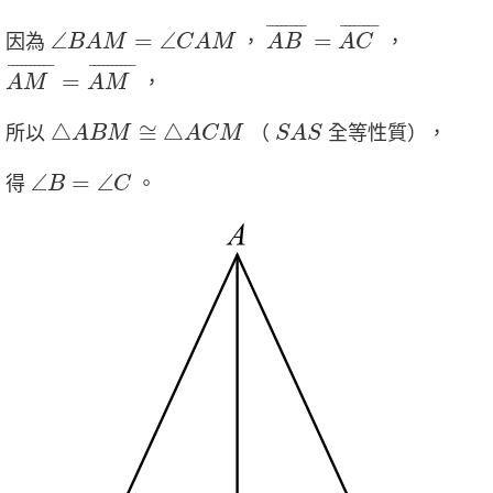
A
B
¯
=
A
C
¯
∠
B
A
M
=
∠
C
A
M
¯
¯¯¯¯¯¯
¯
¯
¯¯¯¯¯¯
¯
∠
=
∠
=
因為
，
，
B
A
M
C
A
M
A
B
A
C
A
M
¯
=
A
M
¯
¯
¯¯¯¯¯¯¯¯
¯
¯
¯¯¯¯¯¯¯¯
¯
=
，
A
M
A
M
△
A
B
M
≅
△
A
C
M
S
A
S
△
≅
△
所以
（
全等性質），
A
B
M
A
C
M
S
A
S
∠
B
=
∠
C
∠
=
∠
得
。
B
C