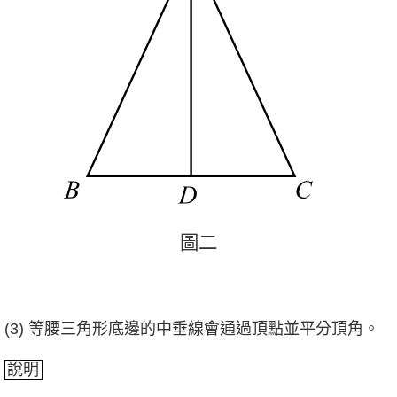
圖
二
圖
二
(3) 等腰三角形底邊的中垂線會通過頂點並平分頂角。
說明