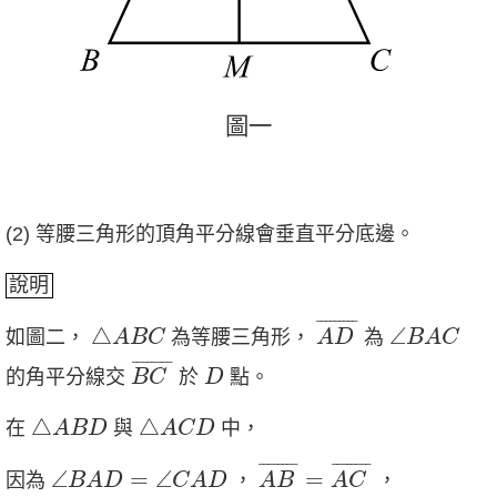
圖
一
圖
一
(2) 等腰三角形的頂角平分線會垂直平分底邊。
說明
A
D
¯
△
A
B
C
∠
B
A
C
¯
¯¯¯¯¯¯¯
¯
△
∠
如圖二，
為等腰三角形，
為
A
B
C
A
D
B
A
C
B
C
¯
D
¯
¯¯¯¯¯¯
¯
的角平分線交
於
點。
B
C
D
△
A
B
D
△
A
C
D
△
△
在
與
中，
A
B
D
A
C
D
A
B
¯
=
A
C
¯
∠
B
A
D
=
∠
C
A
D
¯
¯¯¯¯¯¯
¯
¯
¯¯¯¯¯¯
¯
∠
=
∠
=
因為
，
，
B
A
D
C
A
D
A
B
A
C