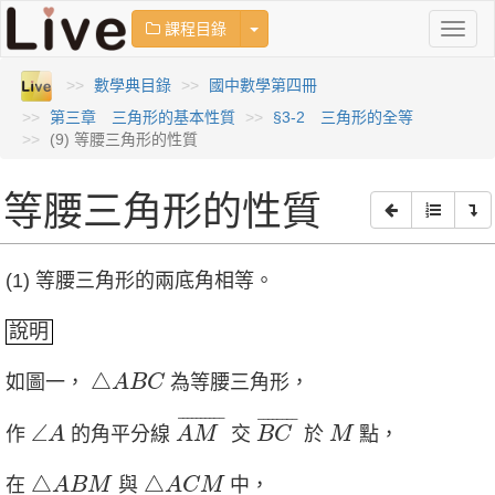
Toggle Dropdown
課程目錄
Toggl
naviga
數學典目錄
國中數學第四冊
第三章 三角形的基本性質
§3-2 三角形的全等
(9) 等腰三角形的性質
等腰三角形的性質
(1) 等腰三角形的兩底角相等。
說明
△
A
B
C
△
如圖一，
為等腰三角形，
A
B
C
A
M
¯
B
C
¯
∠
A
M
¯
¯¯¯¯¯¯¯¯
¯
¯
¯¯¯¯¯¯
¯
∠
作
的角平分線
交
於
點，
A
A
M
B
C
M
△
A
B
M
△
A
C
M
△
△
在
與
中，
A
B
M
A
C
M