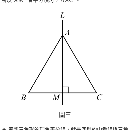
∠
所以
會平分頂角
。
A
M
B
A
C
圖
三
圖
三
★ 等腰三角形的頂角平分線，就是底邊的中垂線與三角