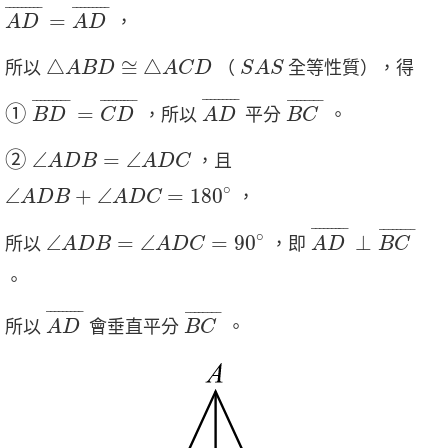
A
D
¯
=
A
D
¯
¯
¯¯¯¯¯¯¯
¯
¯
¯¯¯¯¯¯¯
¯
=
，
A
D
A
D
△
A
B
D
≅
△
A
C
D
S
A
S
△
≅
△
所以
（
全等性質），得
A
B
D
A
C
D
S
A
S
A
D
¯
①
B
D
¯
=
C
D
¯
B
C
¯
¯
¯¯¯¯¯¯¯
¯
¯
¯¯¯¯¯¯¯
¯
¯
¯¯¯¯¯¯¯
¯
¯
¯¯¯¯¯¯
¯
①
=
，所以
平分
。
B
D
C
D
A
D
B
C
②
∠
A
D
B
=
∠
A
D
C
②
∠
=
∠
，且
A
D
B
A
D
C
∠
A
D
B
+
∠
A
D
C
=
180
∘
∘
∠
+
∠
=
180
，
A
D
B
A
D
C
A
D
¯
⊥
B
C
¯
∠
A
D
B
=
∠
A
D
C
=
90
∘
¯
¯¯¯¯¯¯¯
¯
¯
¯¯¯¯¯¯
¯
∘
∠
=
∠
=
90
⊥
所以
，即
A
D
B
A
D
C
A
D
B
C
。
A
D
¯
B
C
¯
¯
¯¯¯¯¯¯¯
¯
¯
¯¯¯¯¯¯
¯
所以
會垂直平分
。
A
D
B
C