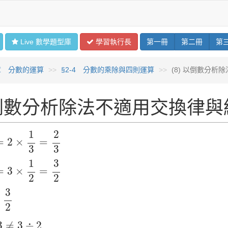
Live 數學
題型
庫
學習
執行長
第
一
冊
第
二
冊
第
章 分數的運算
§2-4 分數的乘除與四則運算
(8) 以倒數分
倒數分析除法不適用交換律與
×
1
3
=
2
3
1
2
=
2
×
=
3
3
×
1
2
=
3
2
1
3
=
3
×
=
2
2
3
2
3
2
≠
3
÷
2
3
≠
3
÷
2