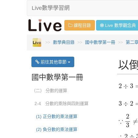
Live數學學習網
課程目錄
Live 數學
觀念
典
數學典目錄
國中數學第一冊
第二
以
前往其他章節
國中數學第一冊
2
÷
3
=
2
2
÷
3
（二） 分數的運算
3
÷
2
=
3
3
÷
2
2-4 分數的乘除與四則運算
∵
2
3
≠
2
(1) 正分數的乘法運算
∵
≠
3
(2) 負分數的乘法運算
∴
2
÷
3
∴
2
÷