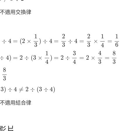
不適用交換律
4
=
(
2
×
1
3
)
÷
4
=
2
3
÷
4
=
2
3
×
1
4
=
1
6
1
2
2
1
1
)
÷
4
=
(
2
×
)
÷
4
=
÷
4
=
×
=
3
3
3
6
4
4
)
=
2
÷
(
3
×
1
4
)
=
2
÷
3
4
=
2
×
4
3
=
8
3
4
1
8
3
÷
4
)
=
2
÷
(
3
×
)
=
2
÷
=
2
×
=
3
3
4
4
8
3
8
3
3
)
÷
4
≠
2
÷
(
3
÷
4
)
3
)
÷
4
≠
2
÷
(
3
÷
4
)
不適用結合律
影片