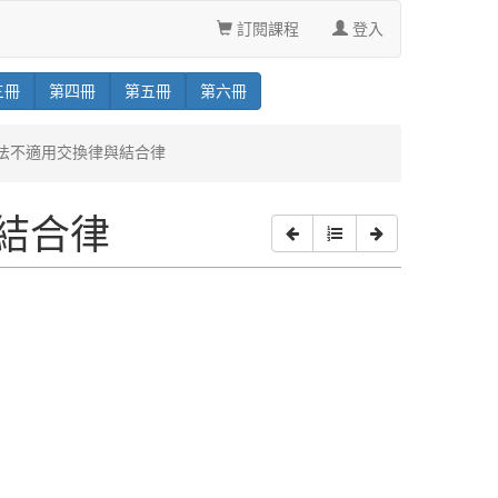
訂閱課程
登入
三
冊
第
四
冊
第
五
冊
第
六
冊
析除法不適用交換律與結合律
結合律