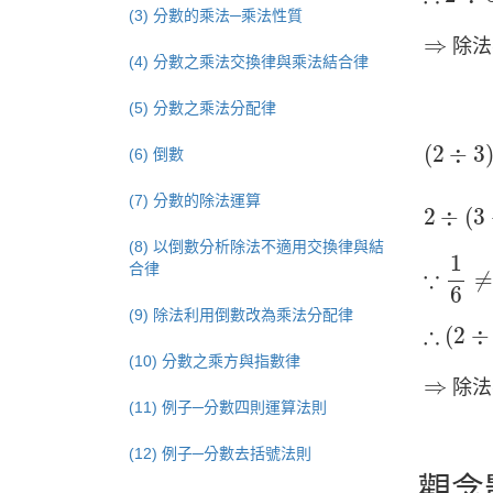
(3) 分數的乘法─乘法性質
⇒
⇒
除法
(4) 分數之乘法交換律與乘法結合律
(5) 分數之乘法分配律
(
2
÷
3
)
÷
(
2
÷
3
(6) 倒數
2
÷
(
3
÷
(7) 分數的除法運算
2
÷
(
3
(8) 以倒數分析除法不適用交換律與結
∵
1
6
≠
1
合律
∵
≠
6
(9) 除法利用倒數改為乘法分配律
∴
(
2
÷
∴
(
2
÷
(10) 分數之乘方與指數律
⇒
⇒
除法
(11) 例子─分數四則運算法則
(12) 例子─分數去括號法則
觀念