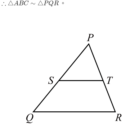
∴
△
A
B
C
∼
△
P
Q
R
∴
△
∼
△
。
A
B
C
P
Q
R