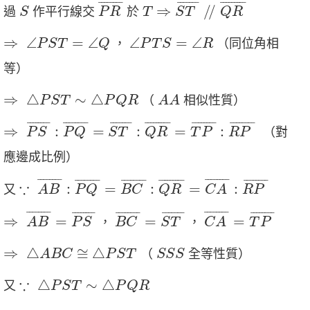
P
R
¯
⇒
S
T
¯
/
/
Q
R
¯
S
T
¯
¯¯¯¯¯¯
¯
¯
¯¯¯¯¯
¯
¯
¯¯¯¯¯¯¯
¯
⇒
/
/
過
作平行線交
於
S
P
R
T
S
T
Q
R
⇒
∠
P
S
T
=
∠
Q
∠
P
T
S
=
∠
R
⇒
∠
=
∠
∠
=
∠
，
（同位角相
P
S
T
Q
P
T
S
R
等）
A
A
⇒
△
P
S
T
∼
△
P
Q
R
⇒
△
∼
△
（
相似性質）
P
S
T
P
Q
R
A
A
⇒
P
S
¯
:
P
Q
¯
=
S
T
¯
:
Q
R
¯
=
T
P
¯
:
R
P
¯
¯
¯¯¯¯¯¯
¯
¯
¯¯¯¯¯¯
¯
¯
¯¯¯¯¯
¯
¯
¯¯¯¯¯¯¯
¯
¯
¯¯¯¯¯¯
¯
¯
¯¯¯¯¯¯
¯
⇒
:
=
:
=
:
（對
P
S
P
Q
S
T
Q
R
T
P
R
P
應邊成比例）
∵
A
B
¯
:
P
Q
¯
=
B
C
¯
:
Q
R
¯
=
C
A
¯
:
R
P
¯
¯
¯¯¯¯¯¯
¯
¯
¯¯¯¯¯¯
¯
¯
¯¯¯¯¯¯
¯
¯
¯¯¯¯¯¯
¯
¯
¯¯¯¯¯¯¯
¯
¯
¯¯¯¯¯¯
¯
∵
:
=
:
=
:
又
A
B
P
Q
B
C
Q
R
C
A
R
P
⇒
A
B
¯
=
P
S
¯
C
A
¯
=
T
P
¯
B
C
¯
=
S
T
¯
¯
¯¯¯¯¯¯
¯
¯
¯¯¯¯¯¯
¯
¯
¯¯¯¯¯¯
¯
¯
¯¯¯¯¯¯
¯
¯
¯¯¯¯¯
¯
¯
¯¯¯¯¯¯
¯
⇒
=
=
=
，
，
A
B
P
S
B
C
S
T
C
A
T
P
⇒
△
A
B
C
≅
△
P
S
T
S
S
S
⇒
△
≅
△
（
全等性質）
A
B
C
P
S
T
S
S
S
∵
△
P
S
T
∼
△
P
Q
R
∵
△
∼
△
又
P
S
T
P
Q
R