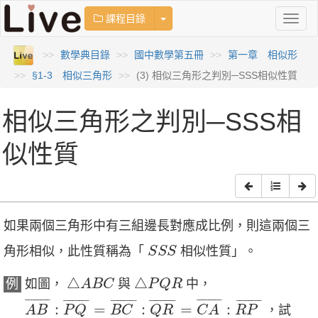
Toggle Dropdown
課程目錄
Toggl
naviga
數學典目錄
國中數學第五冊
第一章 相似形
§1-3 相似三角形
(3) 相似三角形之判別─SSS相似性質
相似三角形之判別─SSS相
似性質
如果兩個三角形中有三組邊長對應成比例，則這兩個三
S
S
S
角形相似，此性質稱為「
相似性質」。
S
S
S
△
A
B
C
△
P
Q
R
△
△
例
如圖，
與
中，
A
B
C
P
Q
R
A
B
¯
:
P
Q
¯
=
B
C
¯
:
Q
R
¯
=
C
A
¯
:
R
P
¯
¯
¯¯¯¯¯¯
¯
¯
¯¯¯¯¯¯
¯
¯
¯¯¯¯¯¯
¯
¯
¯¯¯¯¯¯
¯
¯
¯¯¯¯¯¯¯
¯
¯
¯¯¯¯¯¯
¯
:
=
:
=
:
，試
A
B
P
Q
B
C
Q
R
C
A
R
P