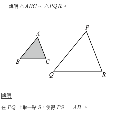
△
A
B
C
∼
△
P
Q
R
△
∼
△
說明
。
A
B
C
P
Q
R
說明
P
S
¯
=
A
B
¯
P
Q
¯
S
¯
¯¯¯¯¯¯
¯
¯
¯¯¯¯¯¯
¯
¯
¯¯¯¯¯¯
¯
=
在
上取一點
，使得
。
P
Q
S
P
S
A
B