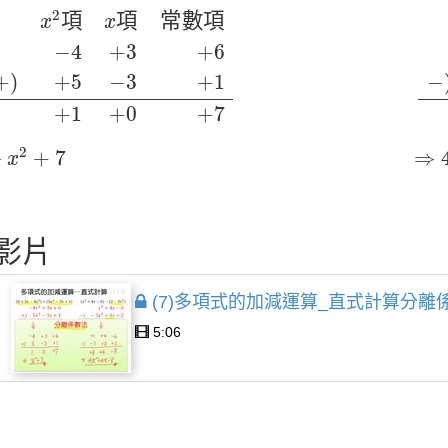
2
項
x
項
常數項
−
4
+
3
+
6
+
)
+
5
−
3
+
1
+
1
+
0
+
7
x
2
2
項
項
常
數
項
x
x
−
4
+
3
+
6
+
)
+
5
−
3
+
1
−
+
1
+
0
+
7
⇒
x
2
+
7
⇒
4
2
⇒
+
7
⇒
x
影片
(7)多項式的加減運算_直式計算分離
5:06