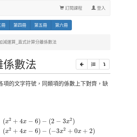
訂閱課程
登入
三
冊
第
四
冊
第
五
冊
第
六
冊
式的加減運算_直式計算分離係數法
離係數法
各項的文字符號，同類項的係數上下對齊，缺
1
+
)
4
x
−
6
)
−
(
2
−
3
x
2
)
=
(
x
2
+
4
x
−
6
)
−
(
−
3
x
2
+
0
x
+
2
)
2
2
(
+
4
−
6
)
−
(
2
−
3
)
x
x
x
2
2
(
+
4
−
6
)
−
(
−
3
+
0
+
2
)
x
x
x
x