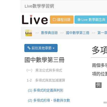
Live數學學習網
課程目錄
Live 數學
觀念
典
數學典目錄
國中數學第三冊
第一
多
前往其他章節
國中數學第三冊
兩個多
（一） 乘法公式與多項式
項的位
1-2 多項式與其加減運算
例
(1) 多項式的定義與判別
(
6
(2) 多項式的項、係數與次數