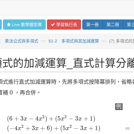
Live 數學
題型
庫
學習
執行長
第
一
冊
第
二
冊
第
章 乘法公式與多項式
§1-2 多項式與其加減運算
(7) 多項
項式的加減運算_直式計算分
項式進行直式加減運算時，先將多項式按降冪排列，省略
0
0
置補
，再合併。
例
+
3
x
−
4
x
2
)
+
(
5
x
2
−
3
x
+
1
)
=
(
−
4
x
2
+
3
x
+
6
)
+
(
5
x
2
−
3
(
x
x
+
2
2
2
(
6
+
3
−
4
)
+
(
5
−
3
+
1
)
x
x
x
x
2
2
=
(
−
4
+
3
+
6
)
+
(
5
−
3
+
1
)
=
x
x
x
x