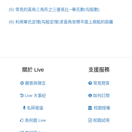
(5) 常見的直角三角形之三邊長比─畢氏數(勾股數)
(6) 利用畢氏定理(勾股定理)求直角坐標平面上兩點的距離
關於 Live
支援服務
願景與理念
常見問答
Live 大事紀
如何訂閱
名師葛倫
校園授權
為何選 Live
校園試用