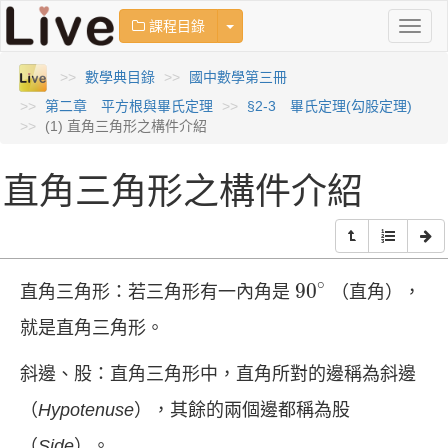
Toggle Dropdown
課程目錄
Toggl
naviga
數學典目錄
國中數學第三冊
第二章 平方根與畢氏定理
§2-3 畢氏定理(勾股定理)
(1) 直角三角形之構件介紹
直角三角形之構件介紹
90
∘
∘
90
直角三角形：若三角形有一內角是
（直角），
就是直角三角形。
斜邊、股：直角三角形中，直角所對的邊稱為斜邊
（
Hypotenuse
），其餘的兩個邊都稱為股
（
Side
）。