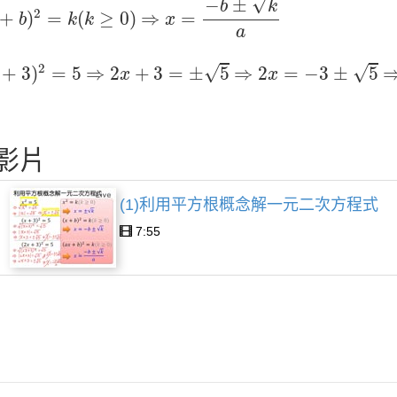
√
−
±
+
b
)
2
=
k
(
k
≥
0
)
b
k
2
+
)
=
(
≥
0
)
⇒
=
b
k
k
x
a
⇒
2
x
+
3
=
±
5
⇒
2
x
=
−
3
±
5
+
3
)
2
=
5
2
√
√
+
3
)
=
5
⇒
2
+
3
=
±
5
⇒
2
=
−
3
±
5
x
x
影片
(1)利用平方根概念解一元二次方程式
7:55