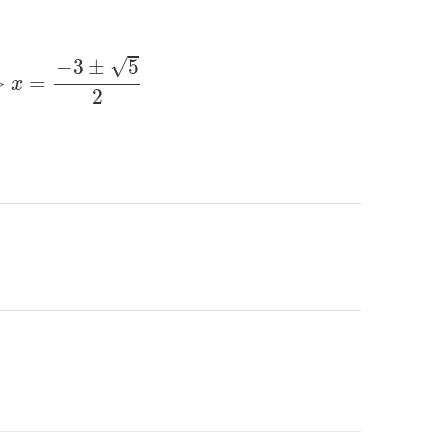
⇒
x
=
−
3
±
5
2
√
−
3
±
5
⇒
=
x
2