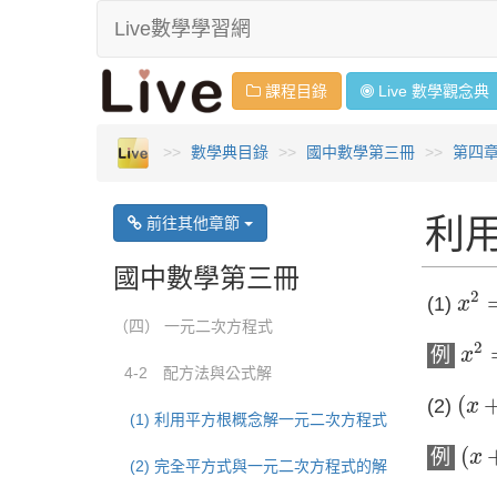
Live數學學習網
課程目錄
Live 數學
觀念
典
數學典目錄
國中數學第三冊
第四
利
前往其他章節
國中數學第三冊
x
2
=
2
(1)
x
（四） 一元二次方程式
x
2
2
例
x
4-2 配方法與公式解
(
x
+
(
(2)
x
(1) 利用平方根概念解一元二次方程式
(
x
+
(
例
x
(2) 完全平方式與一元二次方程式的解