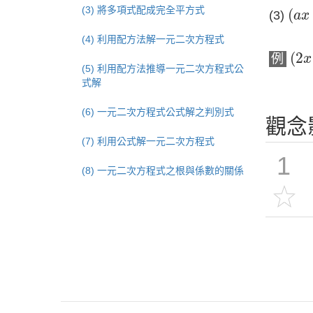
(
a
x
(3) 將多項式配成完全平方式
(
(3)
a
x
(4) 利用配方法解一元二次方程式
(
2
x
(
2
例
x
(5) 利用配方法推導一元二次方程式公
式解
(6) 一元二次方程式公式解之判別式
觀念
(7) 利用公式解一元二次方程式
1
(8) 一元二次方程式之根與係數的關係