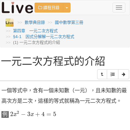
Toggle Dropdown
課程目錄
Toggl
naviga
數學典目錄
國中數學第三冊
第四章 一元二次方程式
§4-1 因式分解解一元二次方程式
(1) 一元二次方程式的介紹
一元二次方程式的介紹
一個等式中，含有一個未知數（一元），且未知數的最
高次方是二次，這樣的等式就稱為一元二次方程式。
2
x
2
−
3
x
+
4
=
5
2
2
−
3
+
4
=
5
例
x
x