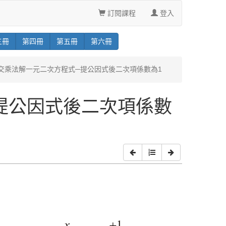
訂閱課程
登入
三
冊
第
四
冊
第
五
冊
第
六
冊
十字交乘法解一元二次方程式─提公因式後二次項係數為1
提公因式後二次項係數
=
0
⇒
x
2
−
6
x
−
7
=
0
⇒
(
x
+
1
)
(
x
−
7
)
=
0
⇒
x
+
1
=
0
或
x
−
7
=
0