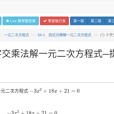
Live 數學
題型
庫
學習
執行長
第
一
冊
第
二
冊
第
章 一元二次方程式
§4-1 因式分解解一元二次方程式
(7) 
字交乘法解一元二次方程式─
−
3
x
2
+
18
x
+
21
=
0
2
−
3
+
18
+
21
=
0
元二次方程式
x
x
3
x
2
+
18
x
+
21
=
0
⇒
3
(
−
x
2
+
6
x
+
7
)
=
0
⇒
−
3
(
x
2
−
6
x
−
7
)
2
−
3
+
18
+
21
=
0
x
x