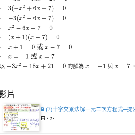
2
⇒
3
(
−
+
6
+
7
)
=
0
x
x
2
⇒
−
3
(
−
6
−
7
)
=
0
x
x
2
⇒
−
6
−
7
=
0
x
x
⇒
(
+
1
)
(
−
7
)
=
0
x
x
⇒
+
1
=
0
或
−
7
=
0
x
x
⇒
=
−
1
或
=
7
x
x
−
3
x
2
+
18
x
+
21
=
0
x
=
−
1
x
=
7
2
−
3
+
18
+
21
=
0
=
−
1
=
7
所以
的解為
與
x
x
x
x
影片
(7)十字交乘法解一元二次方程式─提
7:27