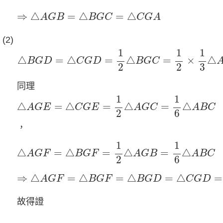
⇒
△
A
G
B
=
△
B
G
C
=
△
C
G
A
⇒
△
=
△
=
△
A
G
B
B
G
C
C
G
A
(2)
△
B
G
D
=
△
C
G
D
=
1
2
△
B
G
C
=
1
2
×
1
3
△
A
B
C
=
1
1
1
1
△
=
△
=
△
=
×
△
B
G
D
C
G
D
B
G
C
3
2
2
同理
△
A
G
E
=
△
C
G
E
=
1
2
△
A
G
C
=
1
6
△
A
B
C
1
1
△
=
△
=
△
=
△
A
G
E
C
G
E
A
G
C
A
B
C
6
2
，
△
A
G
F
=
△
B
G
F
=
1
2
△
A
G
B
=
1
6
△
A
B
C
1
1
△
=
△
=
△
=
△
A
G
F
B
G
F
A
G
B
A
B
C
6
2
⇒
△
A
G
F
=
△
B
G
F
=
△
B
G
D
=
△
C
G
D
=
△
C
G
E
=
⇒
△
=
△
=
△
=
△
=
A
G
F
B
G
F
B
G
D
C
G
D
故得證