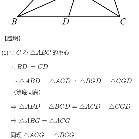
【證明】
△
A
B
C
∵
G
∵
△
(1)
為
的重心
G
A
B
C
∴
B
D
¯
=
C
D
¯
¯
¯¯¯¯¯¯¯
¯
¯
¯¯¯¯¯¯¯
¯
∴
=
B
D
C
D
⇒
△
A
B
D
=
△
A
C
D
△
B
G
D
=
△
C
G
D
⇒
△
=
△
△
=
△
，
A
B
D
A
C
D
B
G
D
C
G
D
（等底同高）
⇒
△
A
B
D
−
△
B
G
D
=
△
A
C
D
−
△
C
G
D
⇒
△
−
△
=
△
−
△
A
B
D
B
G
D
A
C
D
C
G
D
⇒
△
A
B
G
=
△
A
C
G
⇒
△
=
△
A
B
G
A
C
G
△
A
C
G
=
△
B
C
G
△
=
△
同理
A
C
G
B
C
G