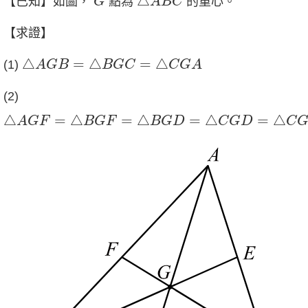
△
【已知】如圖，
點為
的重心。
G
A
B
C
【求證】
△
A
G
B
=
△
B
G
C
=
△
C
G
A
△
=
△
=
△
(1)
A
G
B
B
G
C
C
G
A
(2)
△
A
G
F
=
△
B
G
F
=
△
B
G
D
=
△
C
G
D
=
△
C
G
E
=
△
E
G
△
=
△
=
△
=
△
=
△
A
G
F
B
G
F
B
G
D
C
G
D
C