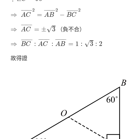
⇒
A
C
¯
2
=
A
B
¯
2
−
B
C
¯
2
2
2
2
¯
¯¯¯¯¯¯
¯
¯
¯¯¯¯¯¯
¯
¯
¯¯¯¯¯¯
¯
⇒
=
−
A
C
A
B
B
C
⇒
A
C
¯
=
±
3
¯
¯¯¯¯¯¯
¯
√
⇒
=
±
3
（負不合）
A
C
⇒
B
C
¯
:
A
C
¯
:
A
B
¯
=
1
:
3
:
2
¯
¯¯¯¯¯¯
¯
¯
¯¯¯¯¯¯
¯
¯
¯¯¯¯¯¯
¯
√
⇒
:
:
=
1
:
3
:
2
B
C
A
C
A
B
故得證