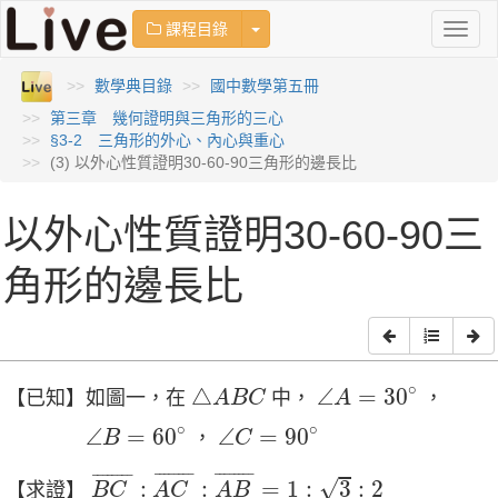
Toggle Dropdown
課程目錄
Toggl
naviga
數學典目錄
國中數學第五冊
第三章 幾何證明與三角形的三心
§3-2 三角形的外心、內心與重心
(3) 以外心性質證明30-60-90三角形的邊長比
以外心性質證明30-60-90三
角形的邊長比
∠
A
=
30
∘
△
A
B
C
∘
△
∠
=
30
【已知】如圖一，在
中，
，
A
B
C
A
∠
B
=
60
∘
∠
C
=
90
∘
∘
∘
∠
=
60
∠
=
90
，
B
C
B
C
¯
:
A
C
¯
:
A
B
¯
=
1
:
3
:
2
¯
¯¯¯¯¯¯
¯
¯
¯¯¯¯¯¯
¯
¯
¯¯¯¯¯¯
¯
√
:
:
=
1
:
3
:
2
【求證】
B
C
A
C
A
B