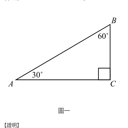
圖
一
圖
一
【證明】